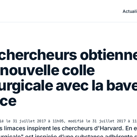
Actuali
 chercheurs obtienn
nouvelle colle
urgicale avec la bav
ace
ié le
31 juillet 2017 à 11h05
, modifié le
31 juillet 2017 à 11
s limaces inspirent les chercheurs d'Harvard. En ef
rurgicale" est inspirée d’une substance adhérente 