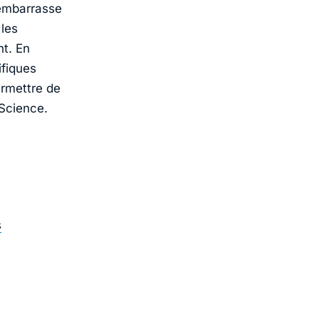
 embarrasse
 les
nt. En
ifiques
ermettre de
 Science.
s