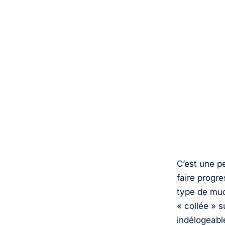
C’est une pe
faire progr
type de muc
« collée » 
indélogeabl