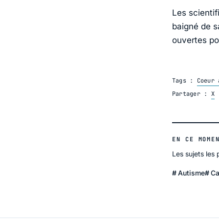
Les scienti
baigné de sa
ouvertes po
Tags :
Coeur 
Partager :
X
EN CE MOME
Les sujets les
Autisme
Ca