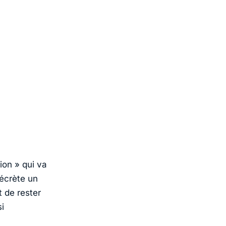
ion » qui va
sécrète un
t de rester
i