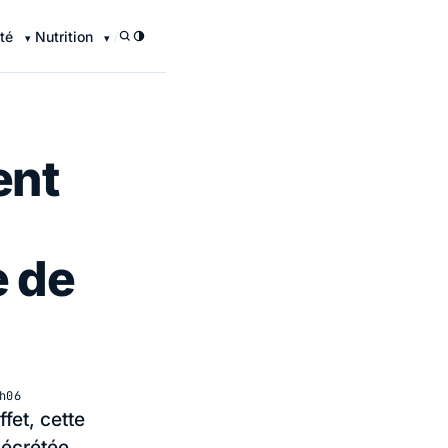
té
Nutrition
/
ent
e de
h06
fet, cette
sécrétée