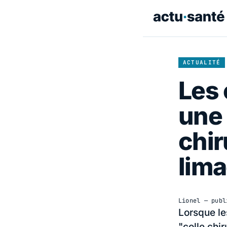
ACTUALITÉ
Les
une 
chir
lim
Lionel
— publ
Lorsque le
"colle chi