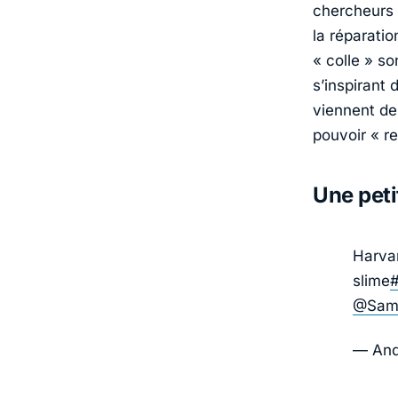
chercheurs 
la réparatio
« colle » s
s’inspirant
viennent de
pouvoir « r
Une peti
Harvar
slime
@Sam
— And