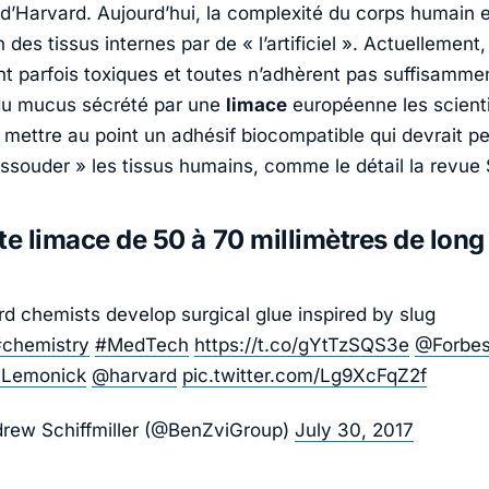
d’Harvard. Aujourd’hui, la complexité du corps humain
n des tissus internes par de « l’artificiel ». Actuellement,
ont parfois toxiques et toutes n’adhèrent pas suffisamme
 du mucus sécrété par une
limace
européenne les scient
 mettre au point un adhésif biocompatible qui devrait p
essouder » les tissus humains, comme le détail la revue
te limace de 50 à 70 millimètres de long
d chemists develop surgical glue inspired by slug
#chemistry
#MedTech
https://t.co/gYtTzSQS3e
@Forbe
Lemonick
@harvard
pic.twitter.com/Lg9XcFqZ2f
rew Schiffmiller (@BenZviGroup)
July 30, 2017