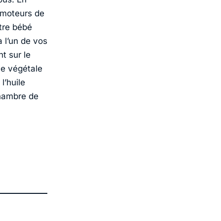
s moteurs de
otre bébé
 l’un de vos
t sur le
ile végétale
l’huile
chambre de