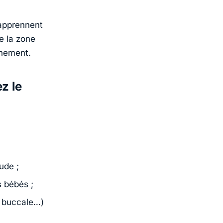
 apprennent
de la zone
nnement.
z le
oude ;
s bébés ;
, buccale…)