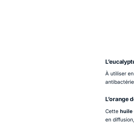
L’eucalypt
À utiliser e
antibactéri
L’orange 
Cette
huile
en diffusio