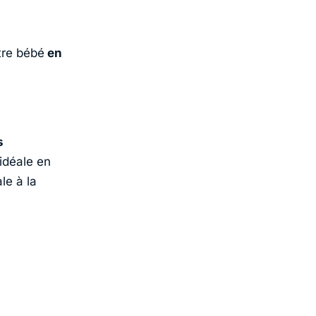
tre bébé
e
n
s
 idéale en
le à la