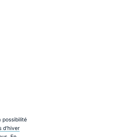
 possibilité
s d’hiver
ous. En