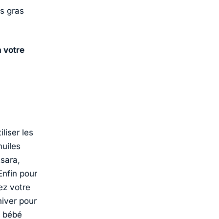
ps gras
à votre
liser les
huiles
tsara,
Enfin pour
ez votre
iver pour
e bébé