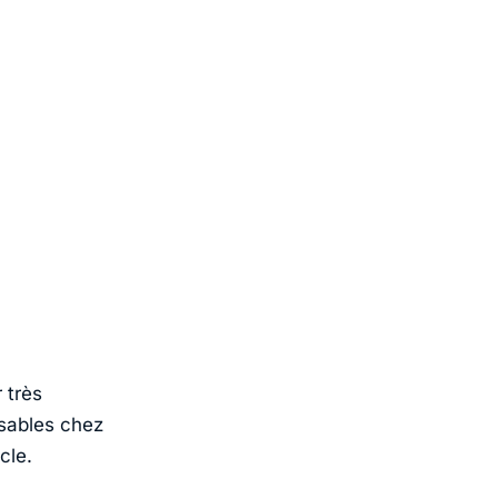
 très
isables chez
cle.