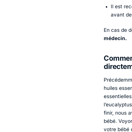
Il est r
avant de 
En cas de d
médecin.
Comment
directem
Précédemmen
huiles esse
essentielle
l’eucalyptus
finir, nous 
bébé. Voyon
votre bébé 