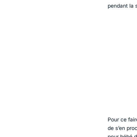
pendant la s
Pour ce fair
de s’en pro
pour bébé
d