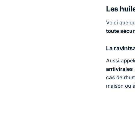
Les huil
Voici quelq
toute sécur
La ravints
Aussi appe
antivirales
cas de rhu
maison ou à