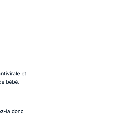
antivirale et
de bébé.
sez-la donc