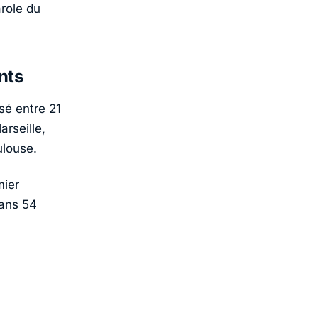
arole du
nts
sé entre 21
rseille,
ulouse.
mier
ans 54