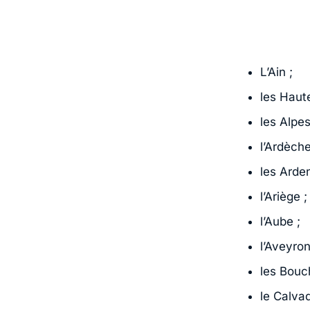
L’Ain ;
les Haut
les Alpe
l’Ardèche
les Arde
l’Ariège ;
l’Aube ;
l’Aveyron
les Bouc
le Calvad