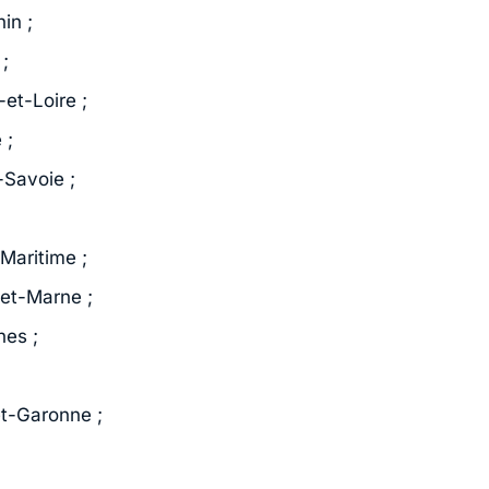
in ;
;
et-Loire ;
 ;
-Savoie ;
Maritime ;
-et-Marne ;
nes ;
et-Garonne ;