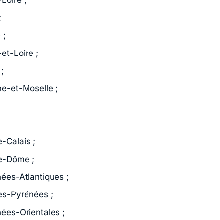
;
 ;
et-Loire ;
;
he-et-Moselle ;
-Calais ;
e-Dôme ;
nées-Atlantiques ;
es-Pyrénées ;
nées-Orientales ;