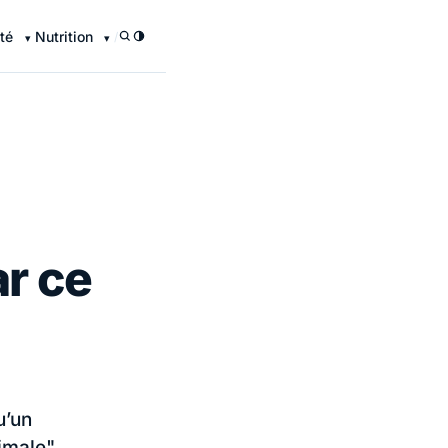
té
Nutrition
/
r ce
u’un
imale".