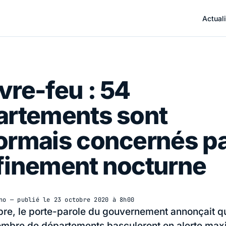
Actuali
re-feu : 54
artements sont
ormais concernés pa
finement nocturne
no
— publié le
23 octobre 2020 à 8h00
bre, le porte-parole du gouvernement annonçait q
ombre de départements basculeront en alerte max