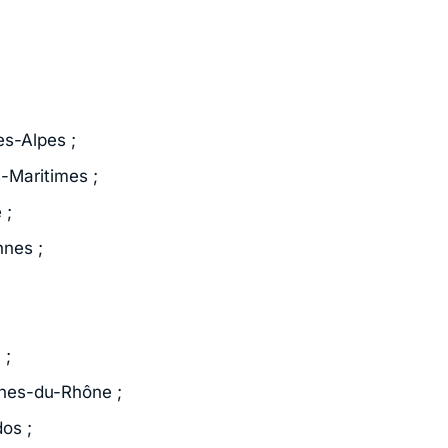
es-Alpes ;
s-Maritimes ;
 ;
nnes ;
 ;
hes-du-Rhône ;
os ;