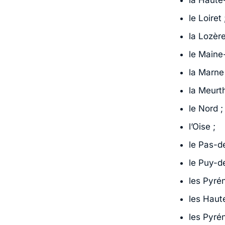
le Loiret 
la Lozère
le Maine-
la Marne 
la Meurt
le Nord ;
l’Oise ;
le Pas-de
le Puy-d
les Pyré
les Haut
les Pyré