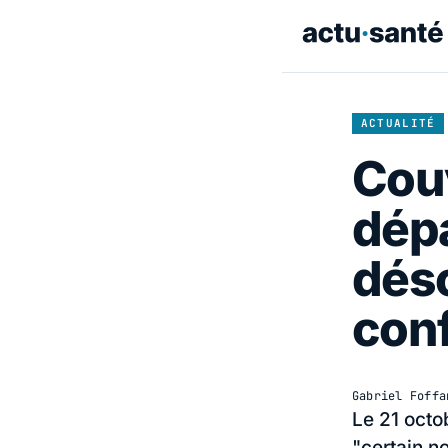
ACTUALITÉ
Couv
dép
dés
con
Gabriel Foffa
Le 21 octo
"certain n