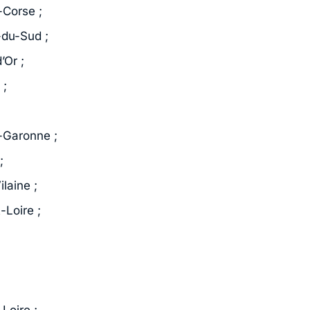
-Corse ;
-du-Sud ;
’Or ;
 ;
-Garonne ;
;
Vilaine ;
t-Loire ;
Loire ;