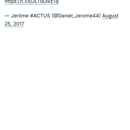
https://t.co/JLToDlxzTq
— Jerôme #ACTUS (@Daniel_Jerome44)
August
25, 2017