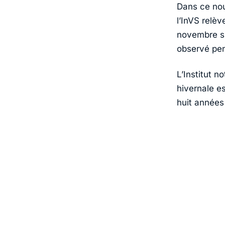
Dans ce nouv
l’InVS relè
novembre s’
observé pen
L’Institut n
hivernale es
huit années