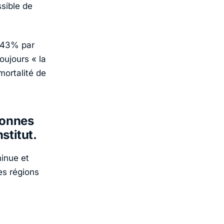
ssible de
(-43% par
oujours « la
mortalité de
sonnes
stitut.
minue et
es régions