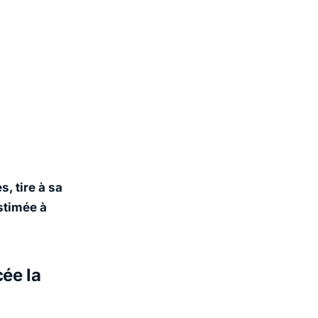
, tire à sa
stimée à
ée la