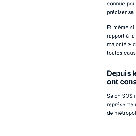
connue pour
préciser sa 
Et même si 
rapport à l
majorité » d
toutes caus
Depuis l
ont cons
Selon SOS m
représente 
de métropole