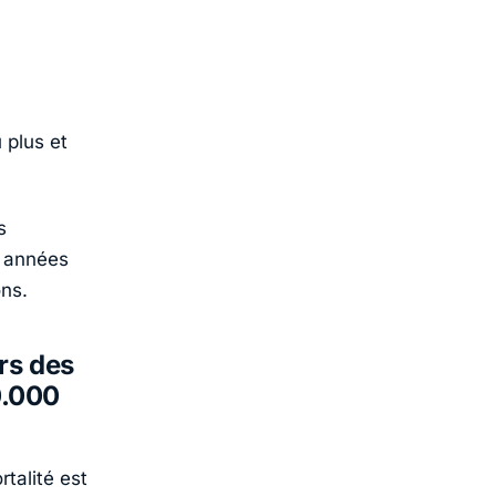
 plus et
s
s années
ons.
rs des
0.000
rtalité est