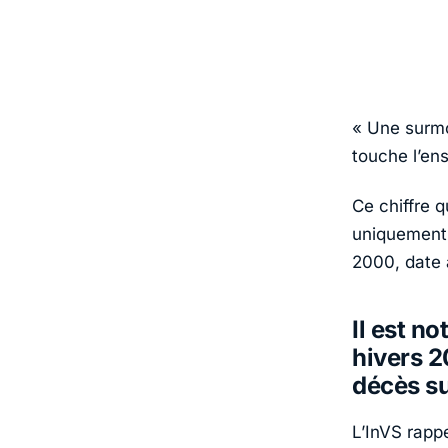
« Une surmo
touche l’en
Ce chiffre q
uniquement
2000, date 
Il est n
hivers 2
décès s
L’InVS rappe