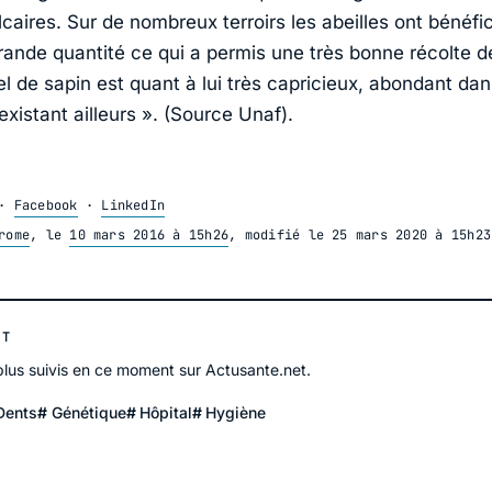
caires. Sur de nombreux terroirs les abeilles ont bénéfi
grande quantité ce qui a permis une très bonne récolte d
el de sapin est quant à lui très capricieux, abondant dan
existant ailleurs »
. (Source Unaf).
·
Facebook
·
LinkedIn
rome
, le
10 mars 2016 à 15h26
, modifié le
25 mars 2020 à 15h23
NT
 plus suivis en ce moment sur Actusante.net.
Dents
Génétique
Hôpital
Hygiène