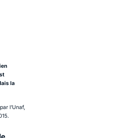
ien
st
Mais la
par l’Unaf,
015.
le