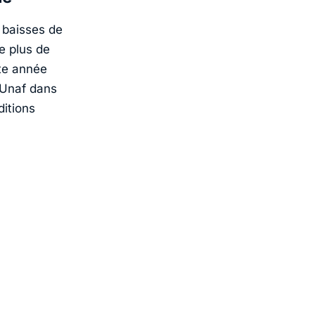
 baisses de
e plus de
te année
’Unaf dans
itions