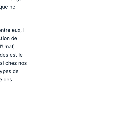
 que ne
ntre eux, il
ction de
l’Unaf,
des est le
si chez nos
types de
ie des
e