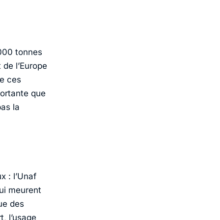
.000 tonnes
 de l’Europe
de ces
portante que
as la
x : l’Unaf
ui meurent
que des
t, l’usage