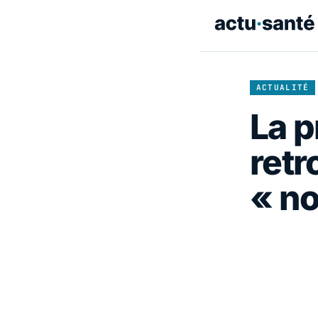
ACTUALITÉ
La p
retr
« no