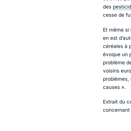
des
pestici
cesse de fus
Et même si l
en est d’aut
céréales à p
évoque un p
problème de
voisins euro
problèmes, 
causes »
.
Extrait du 
concernant l