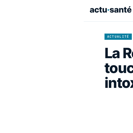
ACTUALITÉ
La R
tou
into