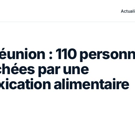
Actuali
éunion : 110 person
chées par une
xication alimentaire