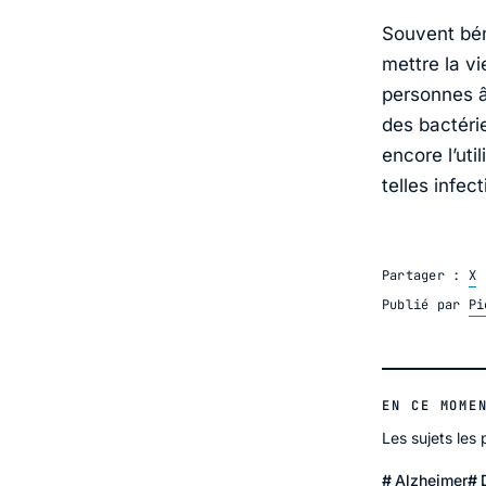
Souvent bén
mettre la v
personnes â
des bactéri
encore l’ut
telles infec
Partager :
X
Publié par
Pi
EN CE MOME
Les sujets les
Alzheimer