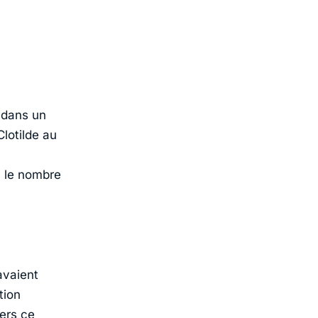
 dans un
Clotilde au
0 le nombre
avaient
tion
ers ce