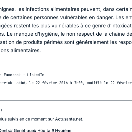
ignes, les infections alimentaires peuvent, dans certai
ie de certaines personnes vulnérables en danger. Les enf
gées restent les plus vulnérables à ce genre d’intoxicat
es. Le manque d’hygiène, le non respect de la chaîne de
ilisation de produits périmés sont généralement les resp
tions alimentaires.
·
Facebook
·
LinkedIn
errick Labbé
, le
22 février 2016 à 7h00
, modifié le
22 février
NT
 plus suivis en ce moment sur Actusante.net.
Dents
Génétique
Hôpital
Hygiène