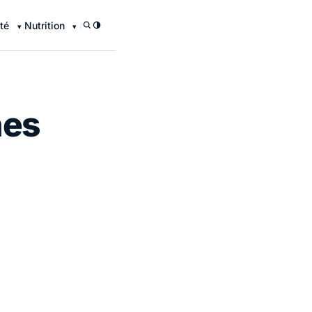
té
Nutrition
/
nes