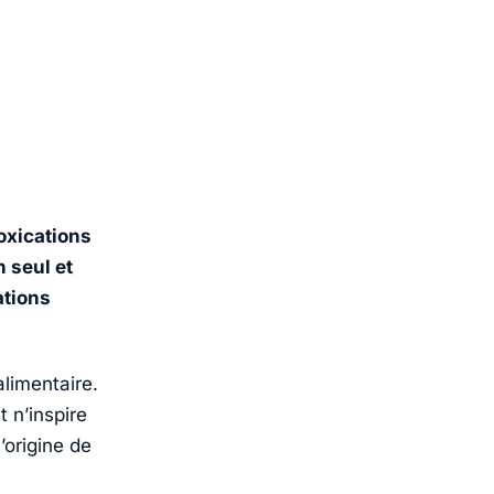
oxications
 seul et
ations
alimentaire.
 n’inspire
’origine de