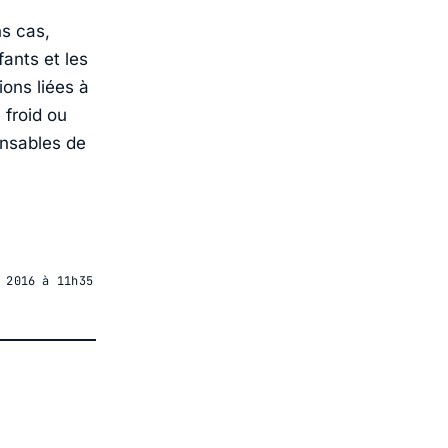
ns cas,
ants et les
ions liées à
 froid ou
onsables de
 2016 à 11h35