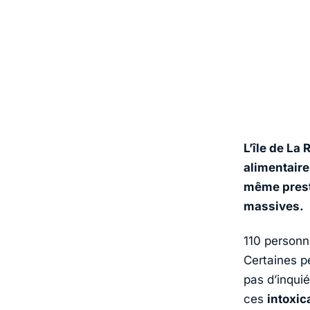
L’île de La
alimentaire
même presta
massives.
110 personne
Certaines pe
pas d’inquié
ces
intoxic