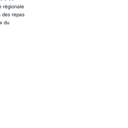
e régionale
s des repas
ux du