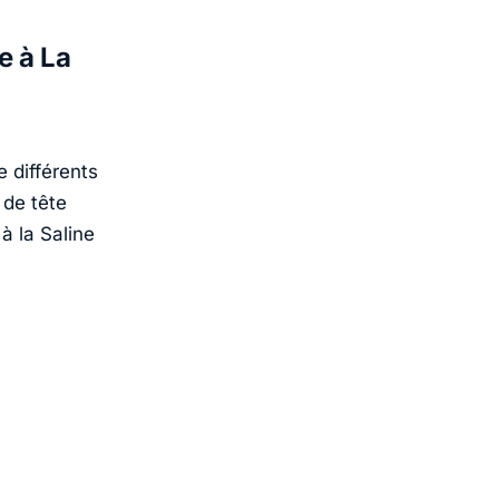
e à La
 différents
de tête
à la Saline