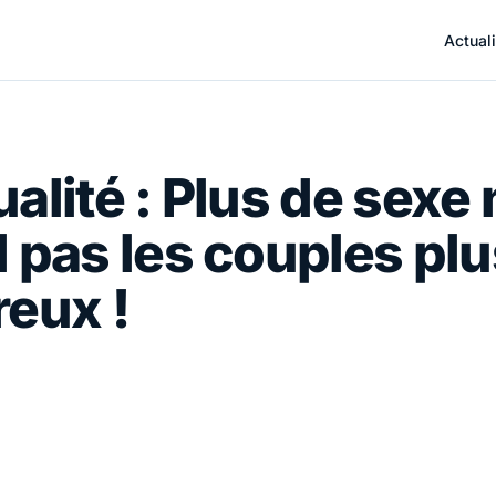
Actuali
alité : Plus de sexe 
 pas les couples plu
eux !