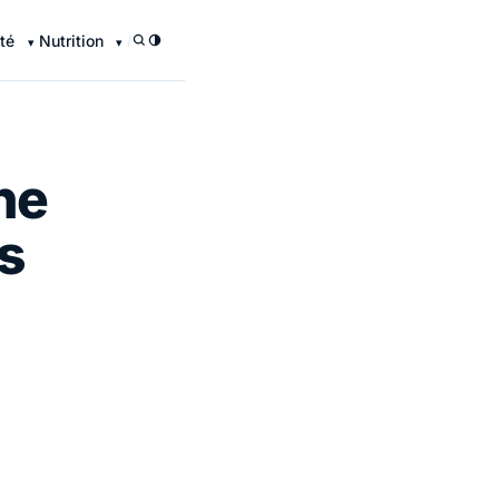
té
Nutrition
/
ne
s