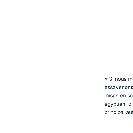
« Si nous m
essayerions 
mises en sc
égyptien, pl
principal a