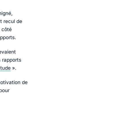
higné,
t recul de
e côté
apports.
evaient
s rapports
étude
».
otivation de
pour