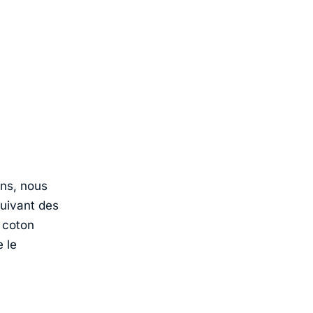
ens, nous
suivant des
 coton
e le