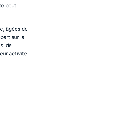
té peut
le, âgées de
part sur la
si de
eur activité