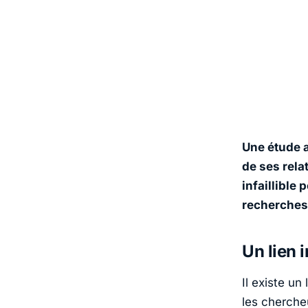
Une étude a
de ses rela
infaillible
recherches
Un lien 
Il existe un
les cherche