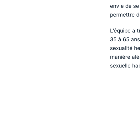
envie de se
permettre de
L’équipe a 
35 à 65 ans.
sexualité h
manière alé
sexuelle ha