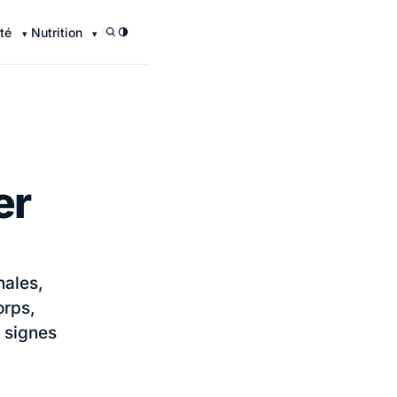
té
Nutrition
/
er
nales,
orps,
s signes