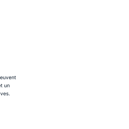
 peuvent
et un
aves.