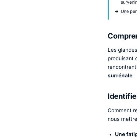
survenir
Une per
Comprend
Les glandes
produisant 
rencontrent
surrénale
.
Identifi
Comment rec
nous mettre 
Une
fati