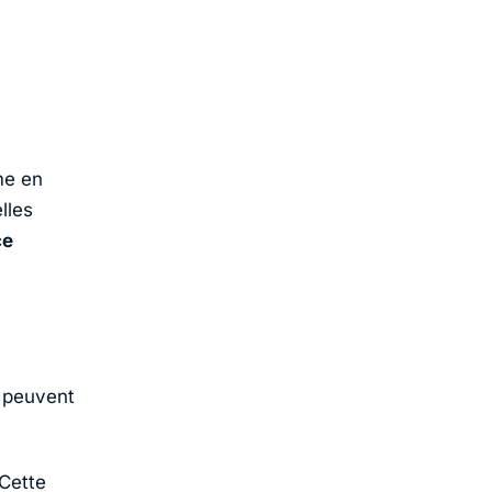
me en
lles
ce
s peuvent
 Cette