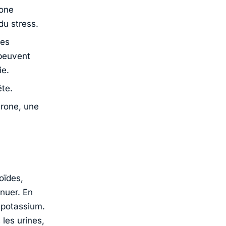
mone
du stress.
les
peuvent
ie.
te.
érone, une
oïdes,
inuer. En
e potassium.
les urines,