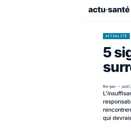
ACTUALITÉ
5 si
surr
Morgan
— publ
L'insuffis
responsabl
rencontren
qui devrai