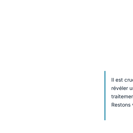
Il est cr
révéler 
traiteme
Restons v