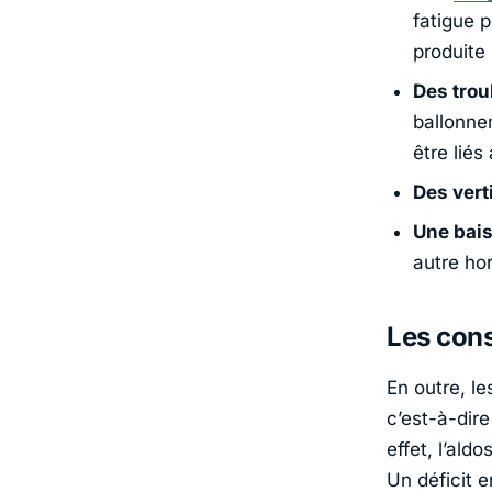
fatigue 
produite 
Des trou
ballonne
être liés
Des vert
Une bais
autre hor
Les cons
En outre, le
c’est-à-dire
effet, l’ald
Un déficit e