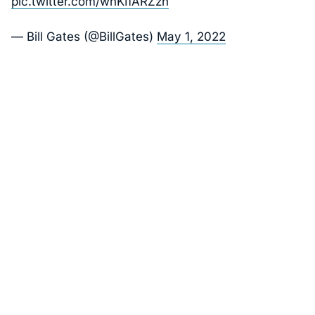
pic.twitter.com/wnKIfARZzh
— Bill Gates (@BillGates)
May 1, 2022