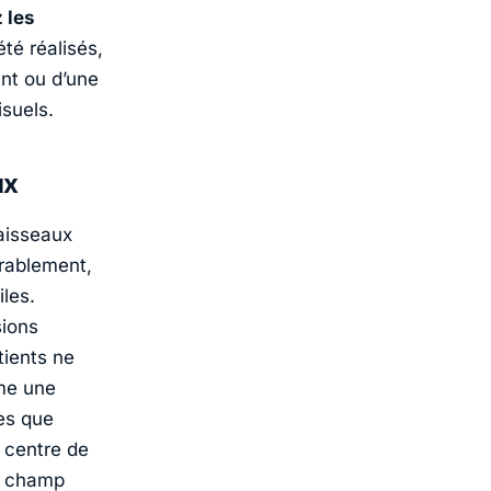
 les
té réalisés,
ant ou d’une
suels.
ux
vaisseaux
urablement,
iles.
sions
tients ne
me une
es que
 centre de
u champ