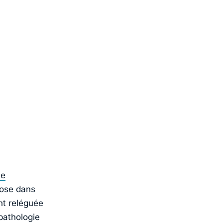
se
pose dans
nt reléguée
pathologie