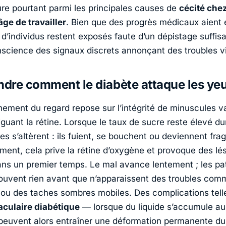
gure pourtant parmi les principales causes de
cécité chez
âge de travailler
. Bien que des progrès médicaux aient é
 d’individus restent exposés faute d’un dépistage suffis
nscience des signaux discrets annonçant des troubles vi
dre comment le diabète attaque les ye
nement du regard repose sur l’intégrité de minuscules 
iguant la rétine. Lorsque le taux de sucre reste élevé d
res s’altèrent : ils fuient, se bouchent ou deviennent frag
ment, cela prive la rétine d’oxygène et provoque des lé
dans un premier temps. Le mal avance lentement ; les pa
ouvent rien avant que n’apparaissent des troubles com
e ou des taches sombres mobiles. Des complications tell
ulaire diabétique
— lorsque du liquide s’accumule au
peuvent alors entraîner
une déformation permanente d