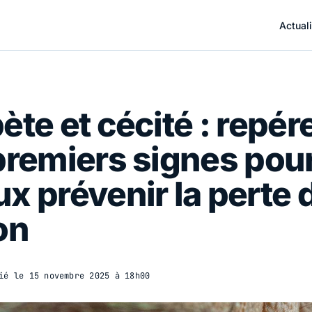
Actuali
ète et cécité : repér
premiers signes pou
x prévenir la perte 
on
ié le
15 novembre 2025 à 18h00