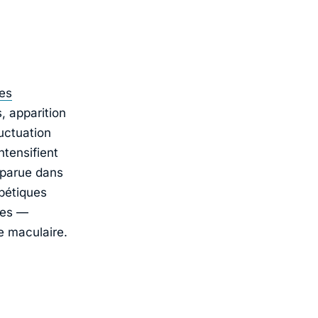
es
, apparition
luctuation
ntensifient
 parue dans
abétiques
les —
e maculaire.