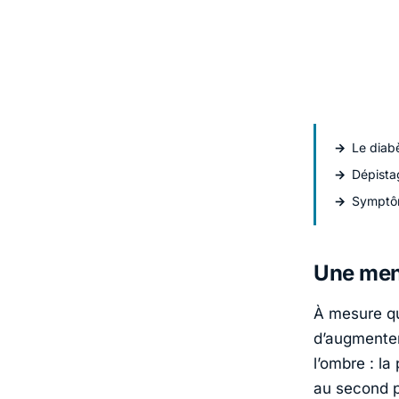
Le diabè
Dépistag
Symptôm
Une mena
À mesure q
d’augmenter
l’ombre : la
au second p