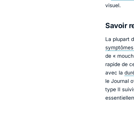
visuel.
Savoir re
La plupart d
symptômes d
de « mouches
rapide de ce
avec la
dur
le Journal 
type II suiv
essentielle