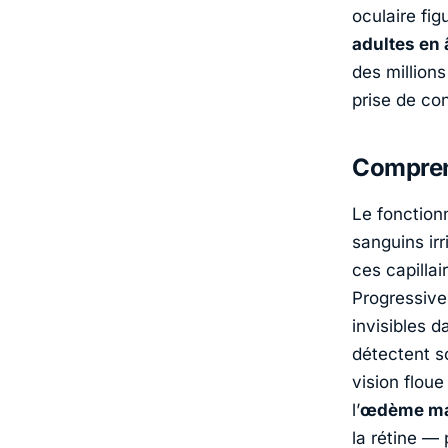
oculaire fi
adultes en 
des millions
prise de co
Compren
Le fonction
sanguins irr
ces capillai
Progressive
invisibles 
détectent s
vision flou
l’
œdème mac
la
rétine — 