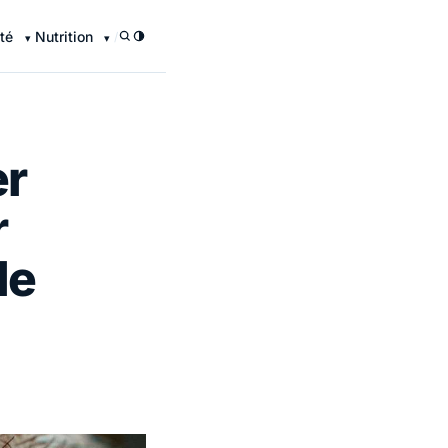
té
Nutrition
/
er
r
de