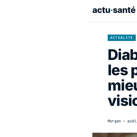
ACTUALITÉ
Diab
les 
mieu
visi
Morgan
— publ