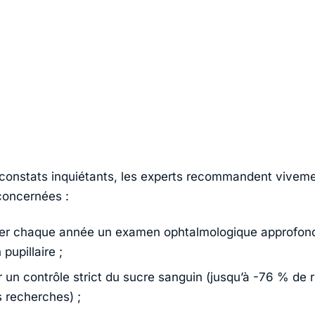
constats inquiétants, les experts recommandent vivem
concernées :
uer chaque année un examen ophtalmologique approfon
 pupillaire ;
r un contrôle strict du sucre sanguin (jusqu’à -76 % de 
s recherches) ;