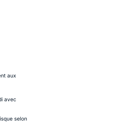
ent aux
di avec
risque selon