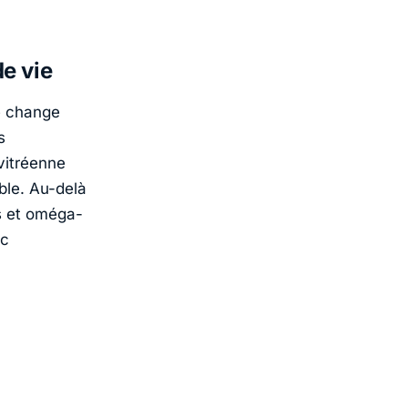
e vie
e change
s
vitréenne
ble. Au-delà
ts et oméga-
ac