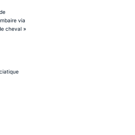
 de
ombaire via
de cheval »
ciatique