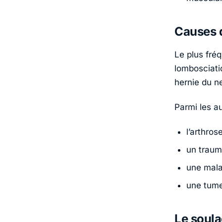
Causes d
Le plus fréq
lombosciati
hernie du ne
Parmi les au
l’arthros
un traum
une mala
une tume
Le soula