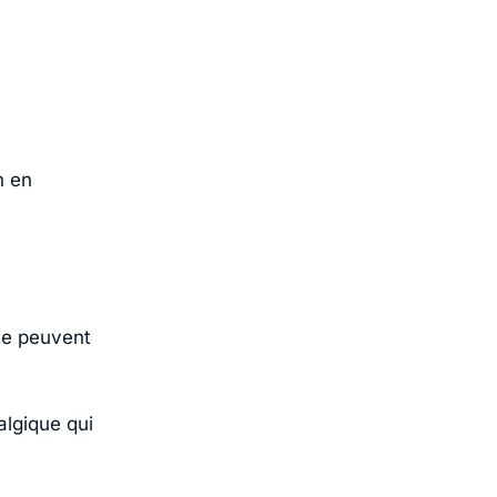
n en
ie peuvent
algique qui