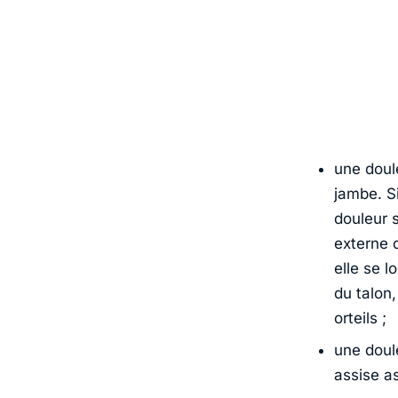
une doul
jambe. Si
douleur s
externe d
elle se l
du talon,
orteils ;
une doule
assise a