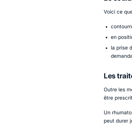
Voici ce qu
contourn
en positi
la prise
demandan
Les trai
Outre les m
être prescri
Un rhumatolo
peut durer 