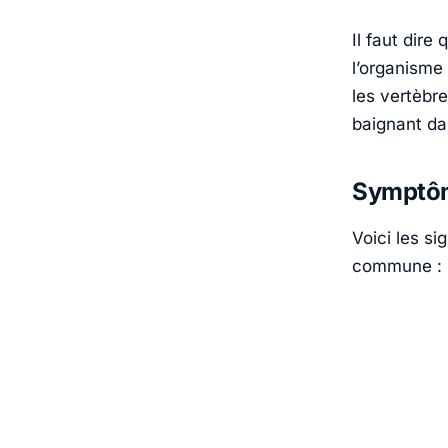
Il faut dire
l’organisme 
les vertèbr
baignant da
Symptôm
Voici les s
commune :