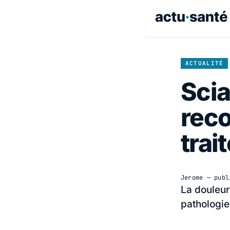
ACTUALITÉ
Scia
reco
trait
Jerome
— publ
La douleur
pathologie