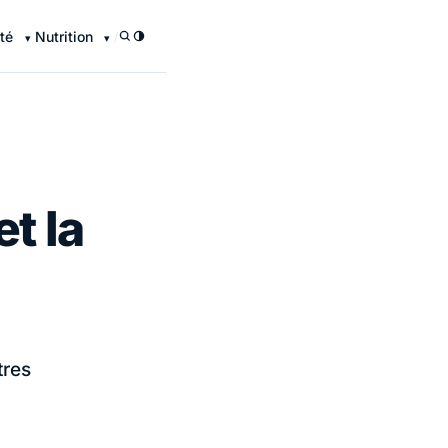
té
Nutrition
/
t la
tres