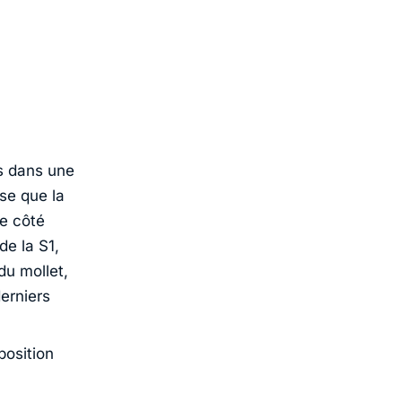
s dans une
sse que la
le côté
de la S1,
du mollet,
derniers
position