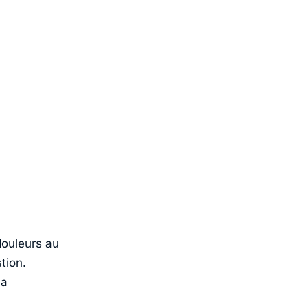
douleurs au
tion.
la