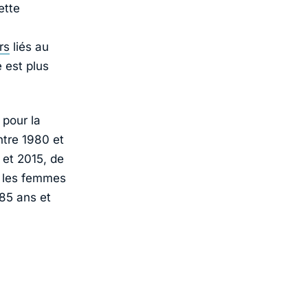
ette
rs
liés au
 est plus
 pour la
ntre 1980 et
 et 2015, de
z les femmes
 85 ans et