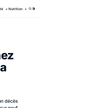
té
Nutrition
/
hez
la
'un décès
sur neuf