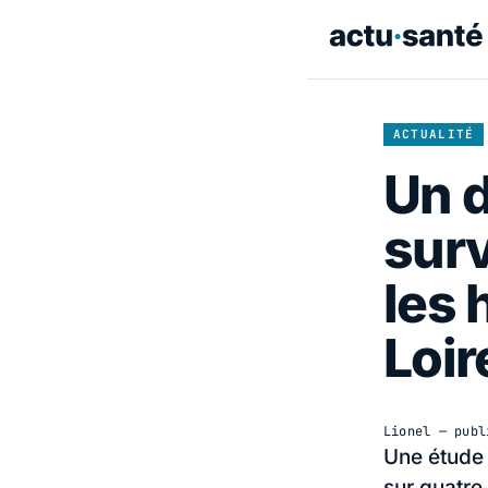
ACTUALITÉ
Un d
surv
les 
Loir
Lionel
— publ
Une étude d
sur quatre