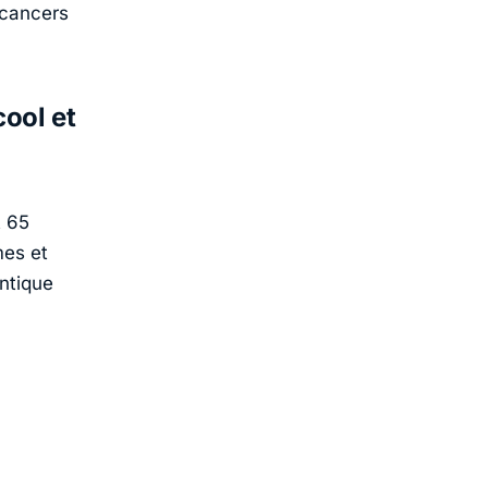
 cancers
ool et
t 65
mes et
ntique