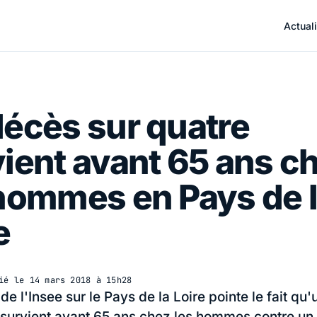
Actuali
écès sur quatre
ient avant 65 ans c
hommes en Pays de 
e
ié le
14 mars 2018 à 15h28
e l'Insee sur le Pays de la Loire pointe le fait qu
 survient avant 65 ans chez les hommes contre un 