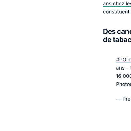
ans chez l
constituent
Des canc
de taba
#POin
ans – 
16 00
Photos
— Pre