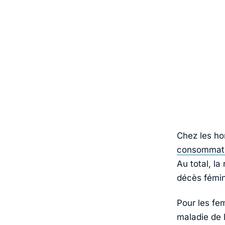
Chez les ho
consommati
Au total, l
décès fémin
Pour les fe
maladie de l