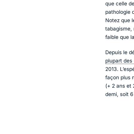
que celle d
pathologie d
Notez que l
tabagisme, m
faible que 
Depuis le d
plupart des
2013. L’esp
façon plus 
(+ 2 ans et
demi, soit 