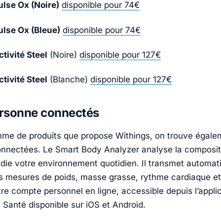
lse Ox (Noire)
disponible pour 74€
lse Ox (Bleue)
disponible pour 74€
tivité Steel
(Noire)
disponible pour 127€
tivité Steel
(Blanche)
disponible pour 127€
rsonne connectés
mme de produits que propose
Withings
, on trouve égale
nnectées. Le Smart Body Analyzer analyse la composit
udie votre environnement quotidien. Il transmet automa
s mesures de poids, masse grasse, rythme cardiaque et
otre compte personnel en ligne, accessible depuis l’appli
anté disponible sur iOS et Android.