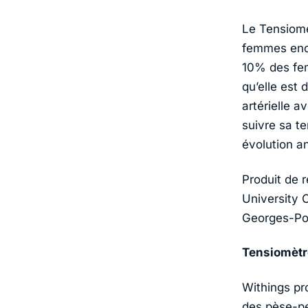
Le Tensiom
femmes ence
10% des fem
qu’elle est 
artérielle 
suivre sa t
évolution a
Produit de 
University 
Georges-Pom
Tensiomèt
Withings
pr
des pèse-pe