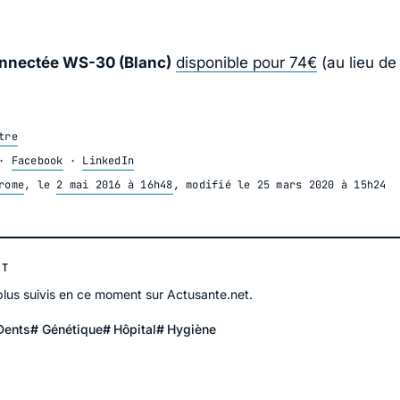
nnectée WS-30 (Blanc)
disponible pour 74€
(au lieu de
tre
·
Facebook
·
LinkedIn
rome
, le
2 mai 2016 à 16h48
, modifié le
25 mars 2020 à 15h24
NT
 plus suivis en ce moment sur Actusante.net.
Dents
Génétique
Hôpital
Hygiène