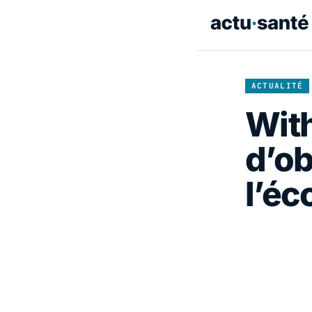
ACTUALITÉ
With
d’ob
l’éc