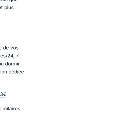
et plus
e de vos
res/24, 7
ou dormir.
tion dédiée
73€
similaires