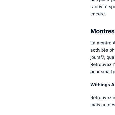
l’activité s
encore.
Montres
La montre A
activités p
jours/7, qu
Retrouvez l
pour smart
Withings
Ac
Retrouvez ég
mais au des