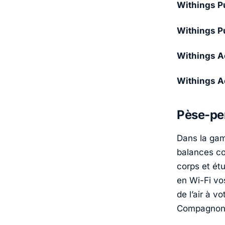
Withings
Pu
Withings
Pu
Withings
Ac
Withings
Ac
Pèse-pe
Dans la ga
balances co
corps et ét
en
Wi
-Fi vo
de l’air à v
Compagnon S