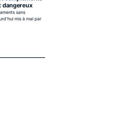
et dangereux
icaments sans
rd’hui mis à mal par