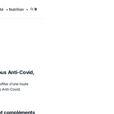
té
Nutrition
/
ous Anti-Covid,
fiter d’une toute
s Anti-Covid.
et compléments