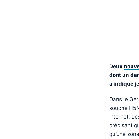
Deux
nouve
dont un dan
a indiqué je
Dans le Ger
souche H5N2 
internet. Le
précisant q
qu’une zone