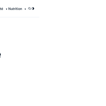
té
Nutrition
/
e