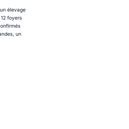
 un élevage
 12 foyers
confirmés
andes, un