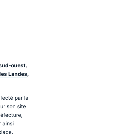
 sud-ouest,
les Landes
,
fecté par la
ur son site
réfecture,
 ainsi
place.