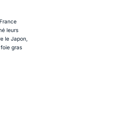
France
mé leurs
re le Japon,
foie gras