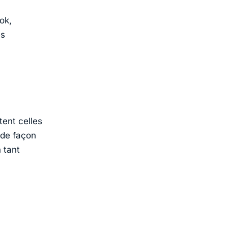
ok,
ès
tent celles
 de façon
n tant