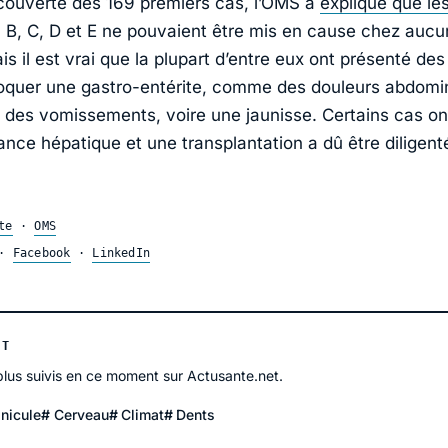
couverte des 169 premiers cas, l’OMS a
expliqué que les
 B, C, D et E ne pouvaient être mis en cause chez aucu
is il est vrai que la plupart d’entre eux ont présenté d
quer une gastro-entérite, comme des douleurs abdomi
t des vomissements, voire une jaunisse. Certains cas o
ance hépatique et une transplantation a dû être diligent
te
·
OMS
·
Facebook
·
LinkedIn
NT
 plus suivis en ce moment sur Actusante.net.
nicule
Cerveau
Climat
Dents