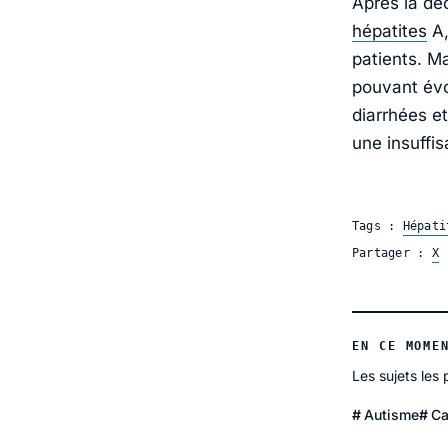
Après la dé
hépatites
A,
patients. Ma
pouvant évo
diarrhées e
une insuffis
Tags :
Hépati
Partager :
X
EN CE MOME
Les sujets les
Autisme
Ca