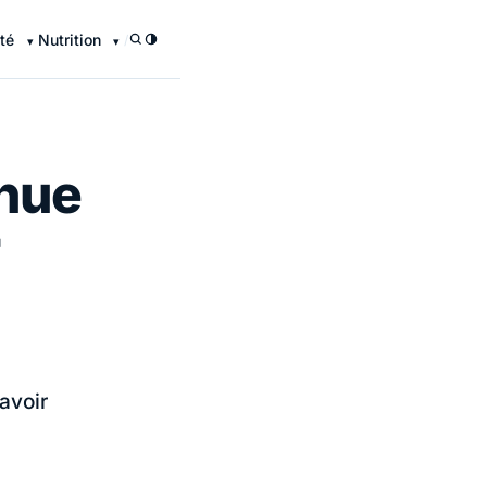
té
Nutrition
/
nnue
avoir