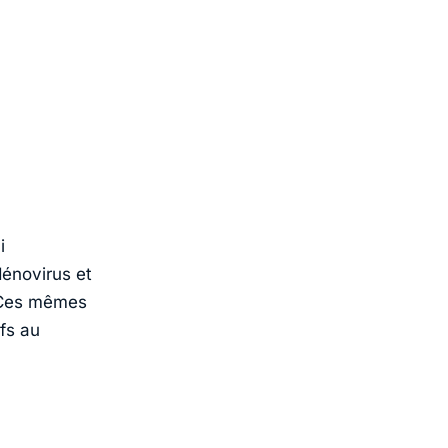
i
dénovirus et
. Ces mêmes
fs au