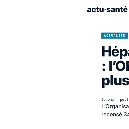
ACTUALITÉ
Hépa
: l’
plu
Jerome
— publ
L’Organisa
recensé 34