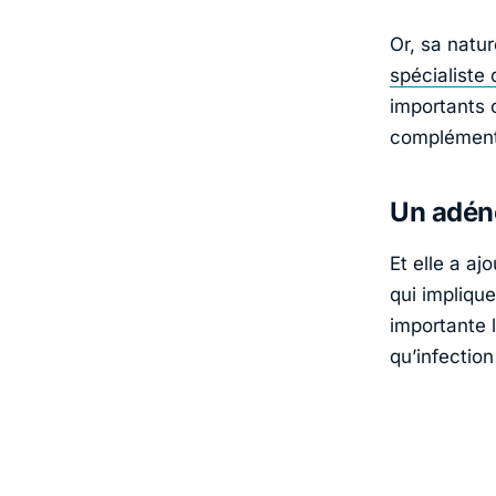
Or, sa natur
spécialiste
importants o
complémenta
Un adén
Et elle a aj
qui impliqu
importante l
qu’infection