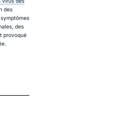
 virus des
n des
es symptômes
nales, des
nt provoqué
ée.