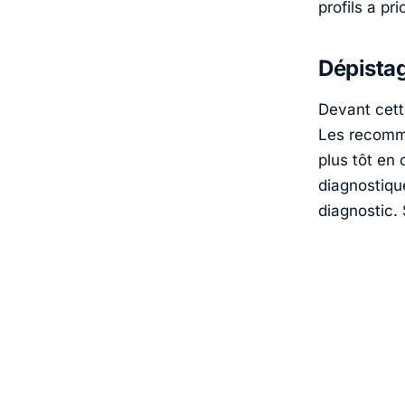
profils a pr
Dépistag
Devant cett
Les recomma
plus tôt en 
diagnostiqu
diagnostic.