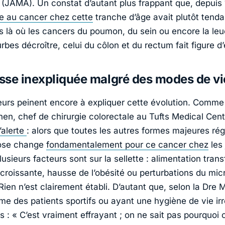
n (JAMA)
. Un constat d’autant plus frappant que, depuis 
iée au cancer chez cette
tranche d’âge avait plutôt tend
is là où les cancers du poumon, du sein ou encore la le
rbes décroître, celui du côlon et du rectum fait figure d
se inexpliquée malgré des modes de vi
urs peinent encore à expliquer cette évolution. Comme l
Chen
, chef de chirurgie colorectale au
Tufts Medical Cent
d’alerte
: alors que toutes les autres formes majeures ré
ose change
fondamentalement pour ce cancer chez
les
lusieurs facteurs sont sur la sellette : alimentation tran
 croissante, hausse de l’obésité ou perturbations du mic
Rien n’est clairement établi. D’autant que, selon la Dre
M
me des patients sportifs ou ayant une hygiène de vie ir
s : «
C’est vraiment effrayant ; on ne sait pas pourquoi 