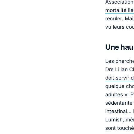
Associatio
mortalité l
reculer. Ma
vu leurs cou
Une haus
Les cherche
Dre
Lilian 
doit servir 
quelque ch
adultes
». P
sédentarité
intestinal… 
Lumish
, mê
sont touché