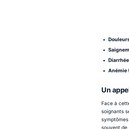
Douleur
Saignem
Diarrhée
Anémie f
Un appel
Face à cet
soignants se
symptômes e
souvent de 