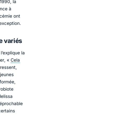
1990, la
ance à
ucémie ont
’exception.
e variés
’explique la
er
, «
Cela
gressent,
 jeunes
sformée,
robiote
elissa
réprochable
certains