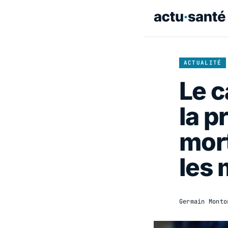
ACTUALITÉ
Le c
la p
mort
les 
Germain Monto