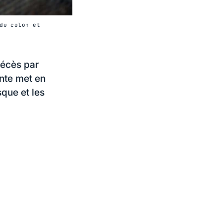
du colon et
décès par
nte met en
que et les