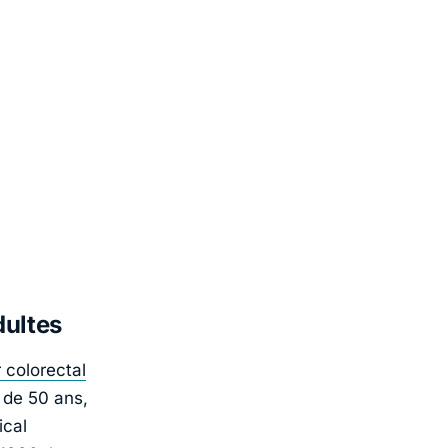
dultes
 colorectal
 de 50 ans,
ical