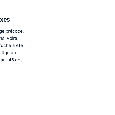
exes
age précoce.
ns, voire
proche a été
n âge au
vant 45 ans.