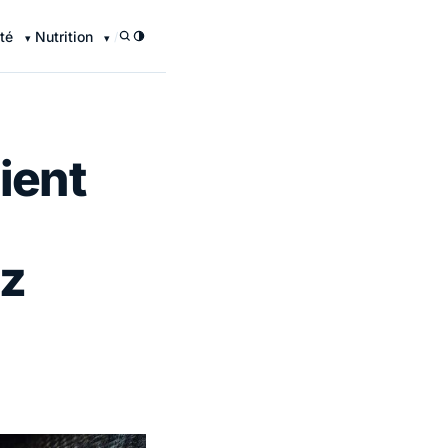
té
Nutrition
/
ient
ez