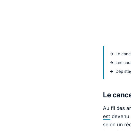
Le cance
Les caus
Dépistag
Le cance
Au fil des 
est
devenu l
selon un ré