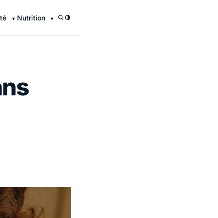
té
Nutrition
/
ans