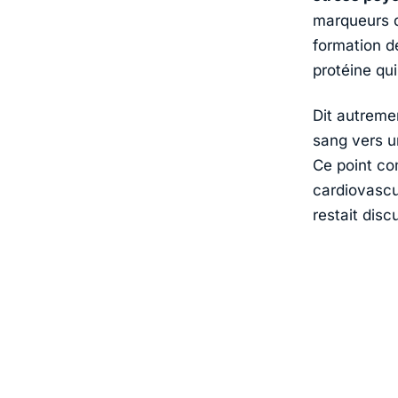
marqueurs du
formation de
protéine qui
Dit autremen
sang vers u
Ce point co
cardiovascu
restait disc