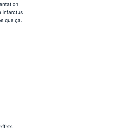
entation
 infarctus
es que ça.
effets