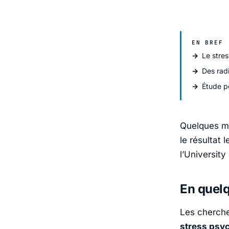
EN BREF
Le stres
Des rad
Étude pe
Quelques mi
le résultat
l’
University
En quel
Les cherch
stress psy