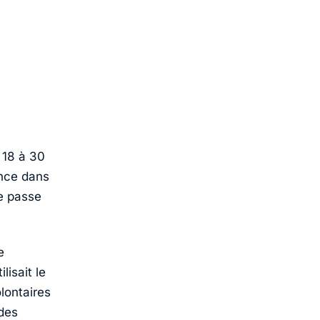
 18 à 30
ance dans
se passe
e
lisait le
lontaires
des