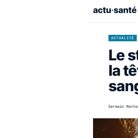
ACTUALITÉ
Le s
la t
san
Germain Monto