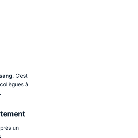
 sang
. C’est
collègues à
.
rtement
près un
s
,