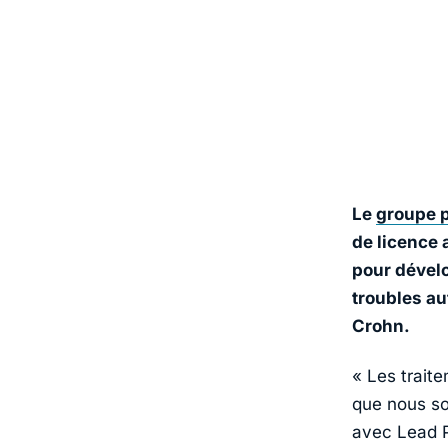
Le
groupe 
de licence 
pour dévelo
troubles au
Crohn.
« Les trait
que nous so
avec Lead P