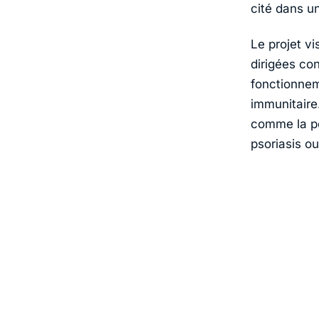
cité dans 
Le projet v
dirigées co
fonctionne
immunitaire
comme la po
psoriasis ou