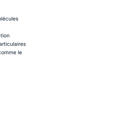
olécules
tion
rticulaires
 comme le