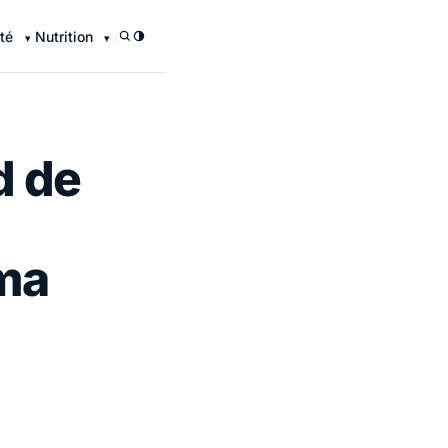
té
Nutrition
/
d de
ma