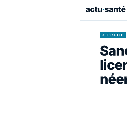
ACTUALITÉ
Sano
lice
née