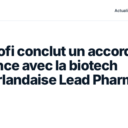
Actuali
fi conclut un accor
nce avec la biotech
rlandaise Lead Phar