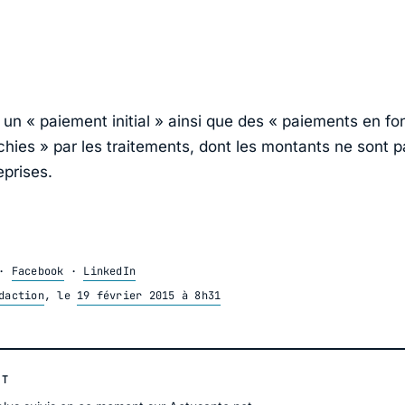
 un « paiement initial » ainsi que des « paiements en fo
chies » par les traitements, dont les montants ne sont p
eprises.
·
Facebook
·
LinkedIn
daction
, le
19 février 2015 à 8h31
NT