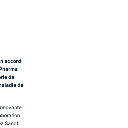
n accord
d Pharma
rie de
maladie de
innovante
aboration
z Sanofi,