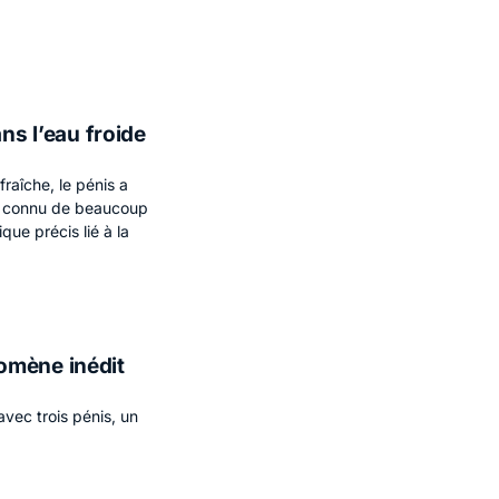
ns l’eau froide
fraîche, le pénis a
en connu de beaucoup
ue précis lié à la
omène inédit
vec trois pénis, un