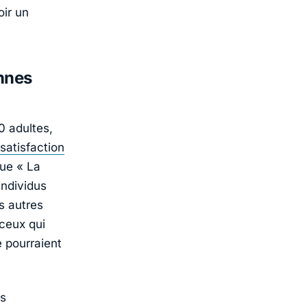
oir un
nnes
0 adultes,
satisfaction
 que «
La
individus
s autres
ceux qui
e pourraient
s