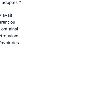
u adoptés ?
y avait
arent ou
ont ainsi
etrouvions
’avoir des