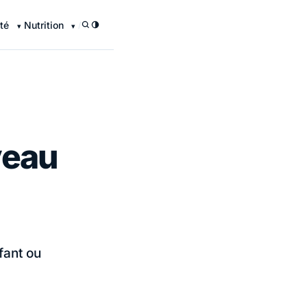
té
Nutrition
/
iveau
fant ou