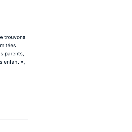
ne trouvons
imitées
es parents,
s enfant
»,