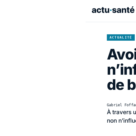
ACTUALITÉ
Avoi
n’in
de 
Gabriel Foffa
À travers 
non n’infl