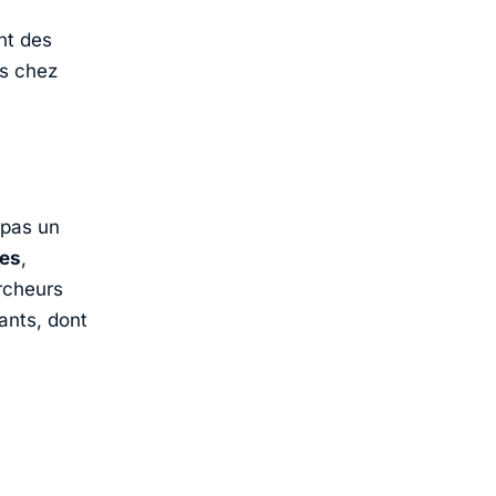
nt des
rs chez
 pas un
des
,
rcheurs
ants, dont