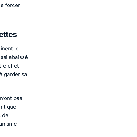
ue forcer
ettes
inent le
ussi abaissé
re effet
 à garder sa
 n’ont pas
ent que
s de
canisme