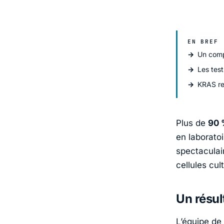
EN BREF
Un comp
Les tes
KRAS res
Plus de
90
en laborato
spectaculai
cellules cu
Un résul
L’équipe de