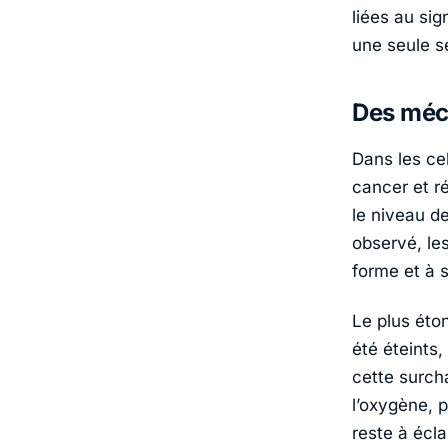
liées au si
une seule s
Des méca
Dans les cel
cancer et ré
le niveau d
observé, les
forme et à 
Le plus éto
été éteints
cette surch
l’oxygène, 
reste à éclai