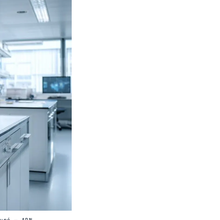
uré — ADN