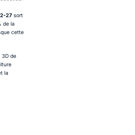
2-27
sort
 de la
sque cette
s 3D de
lture
t la