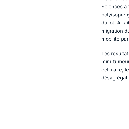
Sciences
a 
polyisopreny
du lot. À f
migration d
mobilité par
Les résulta
mini-tumeurs
cellulaire, 
désagrégati