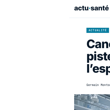
ACTUALITÉ
Can
pist
l’es
Germain Monto