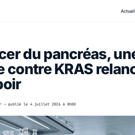
Actuali
cer du pancréas, un
e contre KRAS relan
poir
r
— publié le
4 juillet 2026 à 8h00