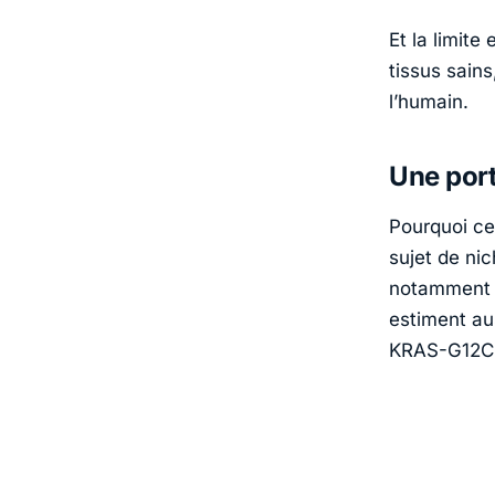
Et la limit
tissus sains
l’humain.
Une port
Pourquoi c
sujet de nic
notamment d
estiment au
KRAS-G12C,