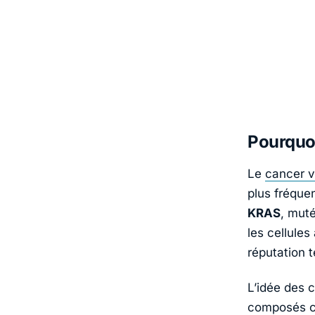
Pourquoi
Le
cancer vi
plus fréque
KRAS
, mut
les cellules
réputation 
L’idée des 
composés ch