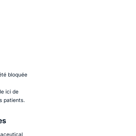
été bloquée
e ici de
s patients.
es
aceutical