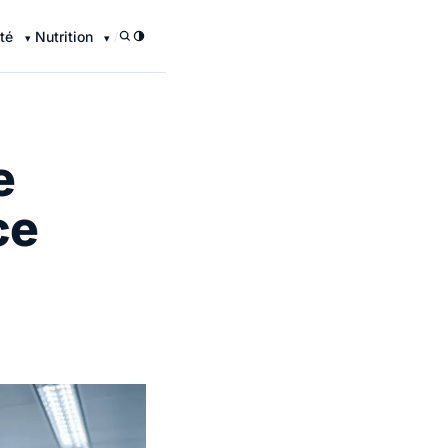
té
Nutrition
/
e
ce