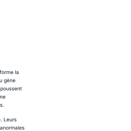
 forme la
du gène
 poussent
une
s.
e. Leurs
s anormales