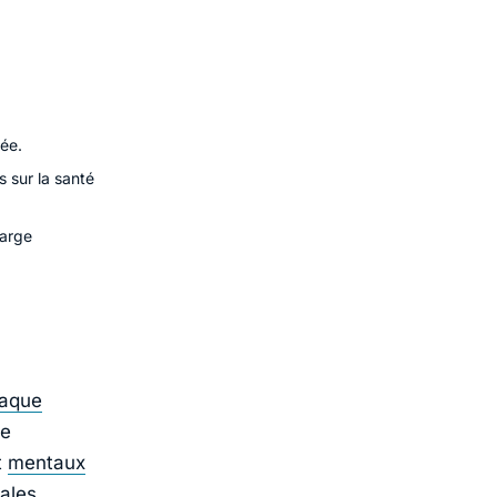
ée.
 sur la santé
harge
haque
De
t
mentaux
ales