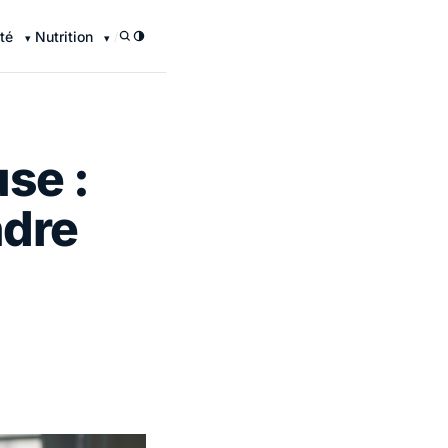
té
Nutrition
/
se :
ndre