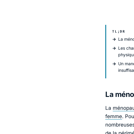
TL;DR
La méno
Les cha
physiqu
Un manq
insuffis
La ménop
La
ménopau
femme
. Po
nombreuses 
de la péri