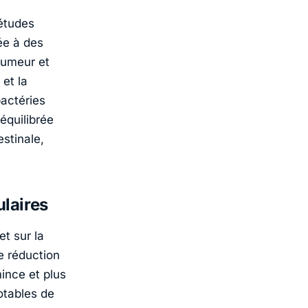
études
ée à des
humeur et
et la
bactéries
 équilibrée
estinale,
ulaires
t sur la
e réduction
ince et plus
otables de