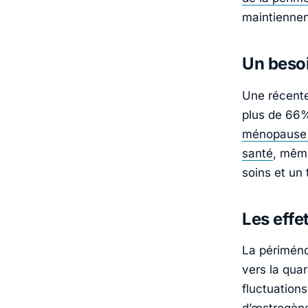
maintiennent
Un besoi
Une récente
plus de 66
ménopause 
santé
, mêm
soins et un 
Les eff
La périmén
vers la quar
fluctuation