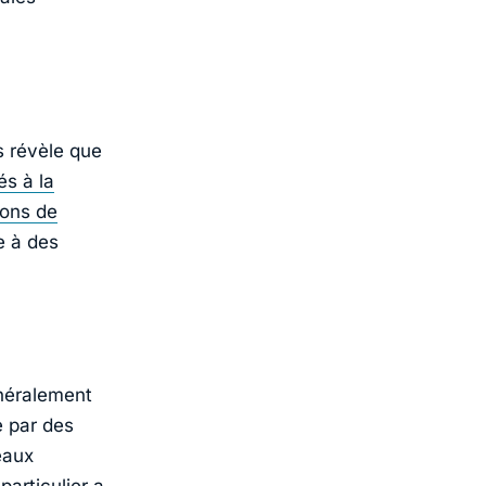
s révèle que
iés à la
ions de
e à des
néralement
e par des
eaux