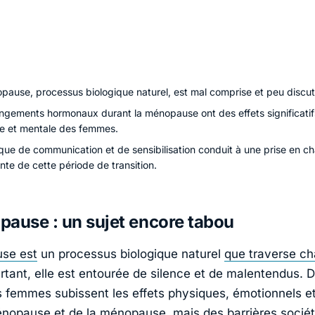
pause, processus biologique naturel, est mal comprise et peu discut
ngements hormonaux durant la ménopause ont des effets significatifs
e et mentale des femmes.
ue de communication et de sensibilisation conduit à une prise en c
ante de cette période de transition.
ause : un sujet encore tabou
se est
un processus biologique naturel
que traverse c
urtant, elle est entourée de silence et de malentendus. 
femmes subissent les effets physiques, émotionnels e
ménopause
et de la ménopause, mais des barrières sociét