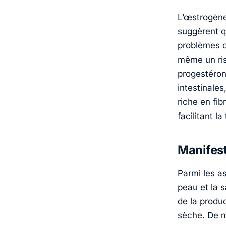
L’œstrogène
suggèrent q
problèmes c
même un ris
progestéron
intestinales
riche en fib
facilitant l
Manifest
Parmi les a
peau et la 
de la produc
sèche. De m