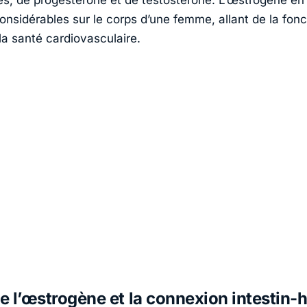
s, de progestérone et de testostérone. L’œstrogène en p
onsidérables sur le corps d’une femme, allant de la fonc
la santé cardiovasculaire.
de l’œstrogène et la connexion intestin