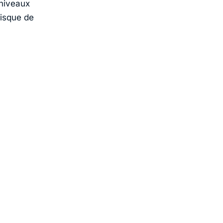
 niveaux
isque de