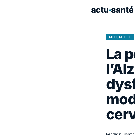
ACTUALITÉ
La p
l’Al
dys
mode
cer
Germain Monto