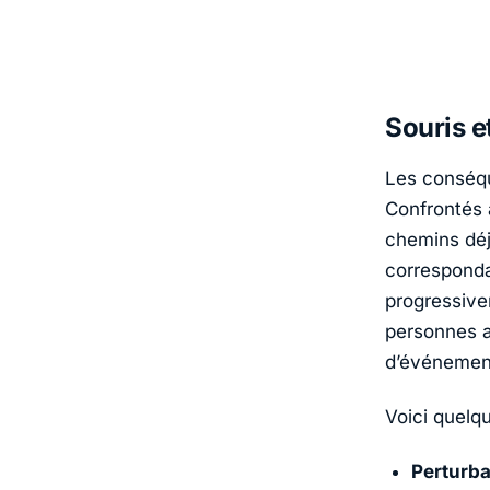
Souris e
Les conséqu
Confrontés 
chemins déj
correspondan
progressivem
personnes a
d’événemen
Voici quelq
Perturba