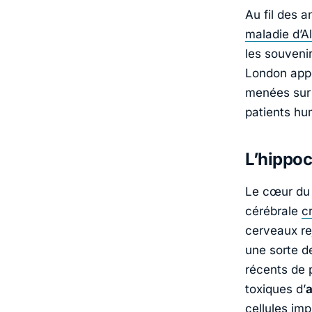
Au fil des a
maladie d’A
les souvenir
London
appo
menées sur 
patients hu
L’hippoc
Le cœur du 
cérébrale
c
cerveaux re
une sorte d
récents de 
toxiques d’
cellules imp