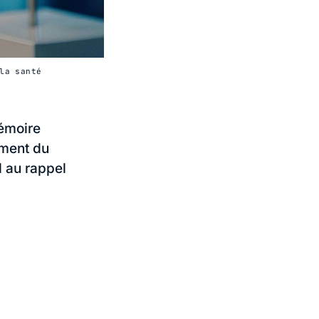
la santé
mémoire
ement du
l au rappel