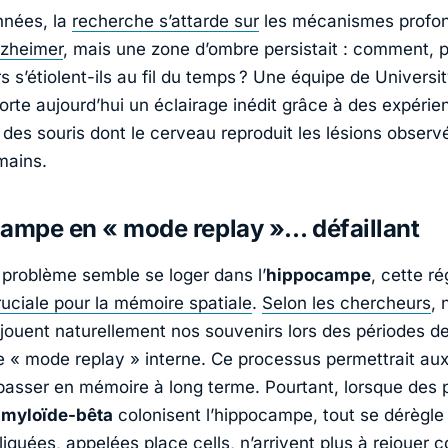
nnées, la
recherche s’attarde sur
les mécanismes profon
lzheimer
, mais une zone d’ombre persistait : comment, 
s s’étiolent-ils au fil du temps ? Une équipe de
Universi
rte aujourd’hui un éclairage inédit grâce à des expérie
des souris dont le cerveau reproduit les lésions observ
mains.
ampe en « mode replay »… défaillant
problème semble se loger dans l’
hippocampe
, cette ré
ruciale pour la mémoire spatiale
.
Selon les chercheurs
, 
jouent naturellement nos souvenirs lors des périodes d
e « mode replay » interne. Ce processus permettrait au
passer en mémoire à long terme. Pourtant, lorsque des 
amyloïde-bêta
colonisent l’hippocampe, tout se dérègle 
liquées, appelées place cells, n’arrivent plus à rejouer