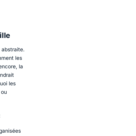
lle
abstraite.
mment les
encore, la
ndrait
uoi les
 ou
:
ganisées