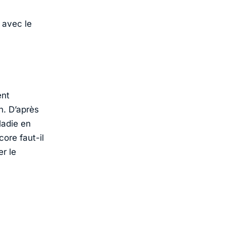
 avec le
ent
n. D’après
ladie en
ore faut-il
r le