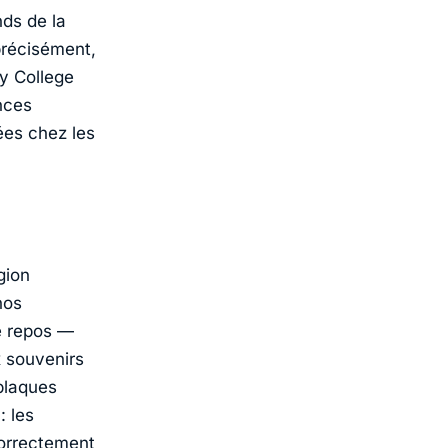
ds de la
précisément,
ty College
nces
ées chez les
gion
nos
e repos —
x souvenirs
plaques
: les
 correctement