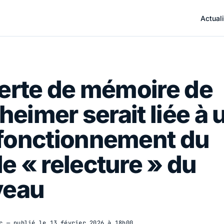
Actuali
erte de mémoire de
zheimer serait liée à 
fonctionnement du
 « relecture » du
veau
r
— publié le
13 février 2026 à 18h00