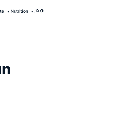
té
Nutrition
/
un