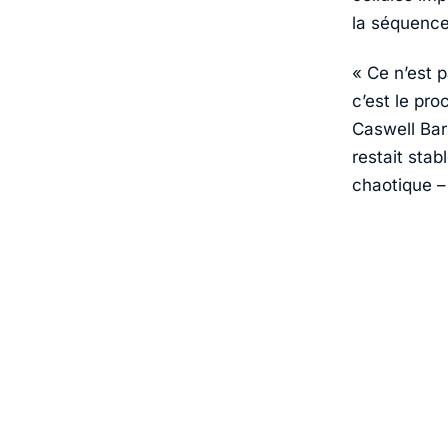
la séquence 
«
Ce n’est 
c’est le pr
Caswell Bar
restait sta
chaotique – 