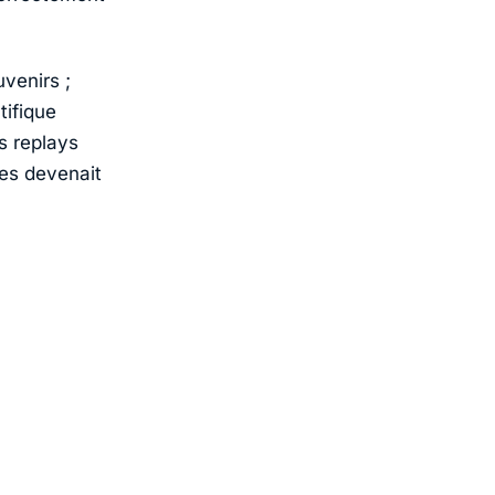
venirs ;
tifique
s replays
les devenait