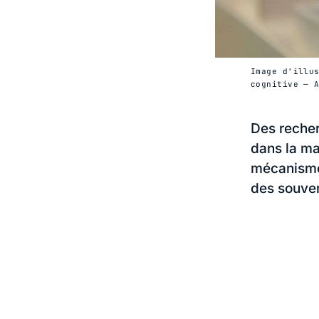
Image d'illu
cognitive — 
Des recher
dans la ma
mécanisme 
des souven