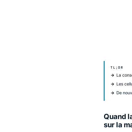
TL;DR
La conso
Les cel
De nouv
Quand la
sur la m