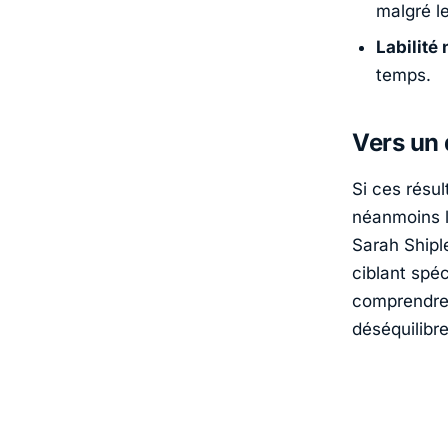
malgré le
Labilité
temps.
Vers un 
Si ces résul
néanmoins l
Sarah Shipl
ciblant spé
comprendre 
déséquilibr