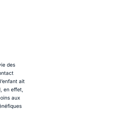
vie des
ontact
l’enfant ait
 en effet,
soins aux
bénéfiques