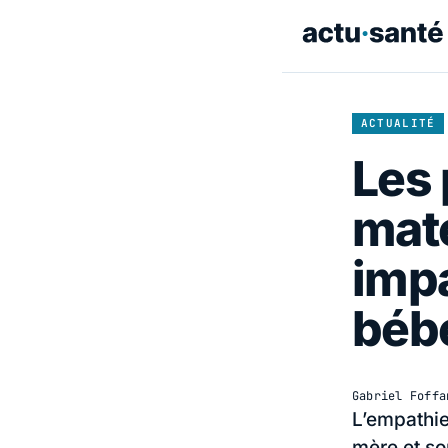
ACTUALITÉ
Les 
mate
impa
béb
Gabriel Foffa
L’empathie
mère et so