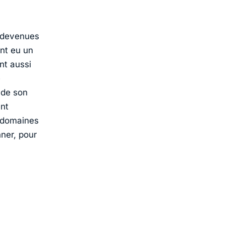
t devenues
ant eu un
nt aussi
e
x de son
ent
x domaines
nner, pour