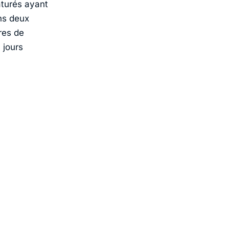
aturés ayant
ns deux
res de
 jours