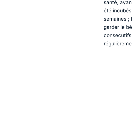
santé, ayan
été incubés
semaines ; 
garder le b
consécutifs
régulièremen