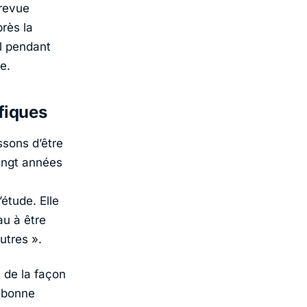
 revue
rès la
l pendant
e.
fiques
ssons d’être
vingt années
étude. Elle
au à être
utres ».
 de la façon
n bonne