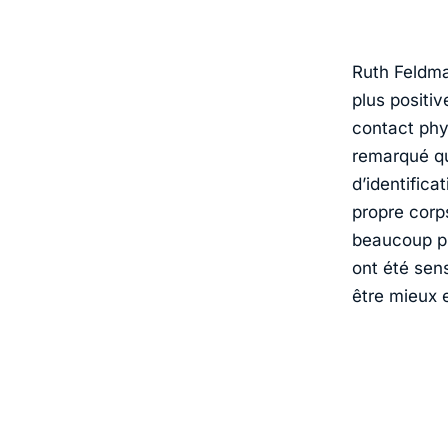
Ruth Feldma
plus positiv
contact phys
remarqué qu
d’identifica
propre corp
beaucoup pl
ont été sens
être mieux 