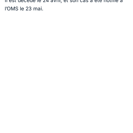
Il est décédé le 24 avril, et son cas a été notifié à
l’OMS le 23 mai.