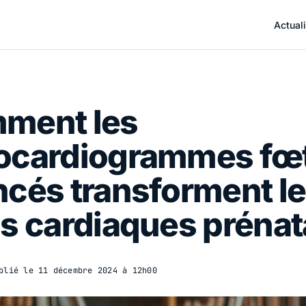
Actuali
ment les
ocardiogrammes fœ
cés transforment l
s cardiaques prénat
blié le
11 décembre 2024 à 12h00