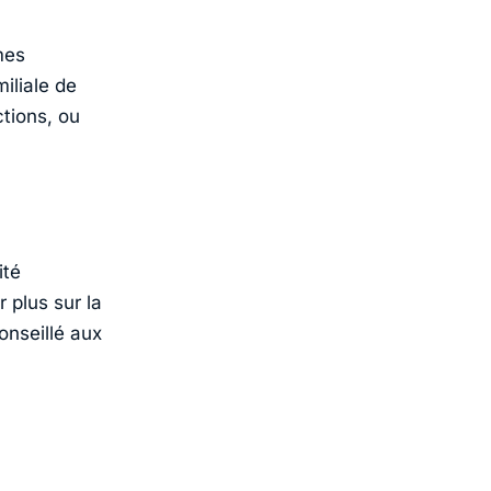
mes
iliale de
tions, ou
ité
 plus sur la
onseillé aux