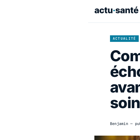
ACTUALITÉ
Com
éch
avan
soin
Benjamin
— pu