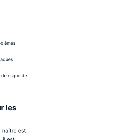
roblèmes
diaques
 de risque de
r les
 naître
est
il est