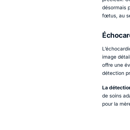
désormais p
fœtus, au s
Échocard
L’échocardi
image détai
offre une é
détection p
La détectio
de soins ad
pour la mère