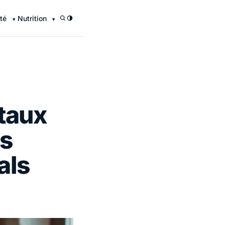
té
Nutrition
/
taux
es
als