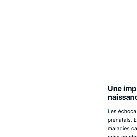
Une impo
naissan
Les échocar
prénatals. 
maladies ca
prise en ch