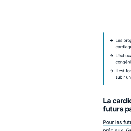
Les prog
cardiaqu
L’échoc
congénit
Il est 
subir u
La cardi
futurs p
Pour les fut
précieux. G