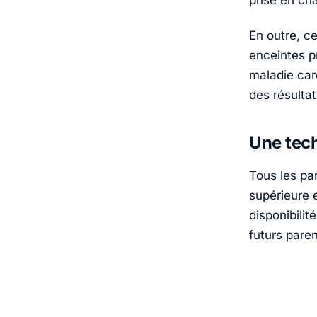
En outre, 
enceintes pr
maladie car
des résulta
Une tech
Tous les par
supérieure e
disponibilit
futurs paren