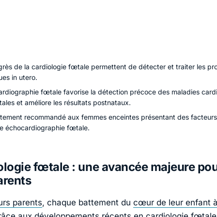
rès de la cardiologie fœtale permettent de détecter et traiter les p
es in utero.
ardiographie fœtale favorise la détection précoce des maladies car
ales et améliore les résultats postnataux.
fortement recommandé aux femmes enceintes présentant des facteurs
ne échocardiographie fœtale.
ologie fœtale : une avancée majeure pou
arents
urs parents
, chaque battement du
cœur de leur enfant à
râce aux développements récents en cardiologie fœtale, 