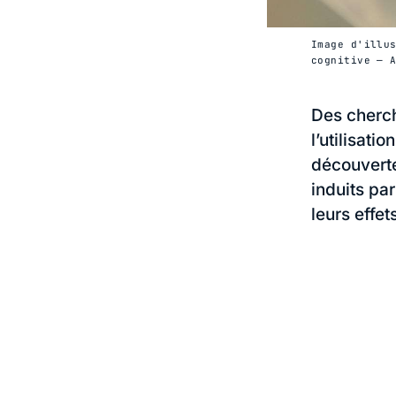
Image d'illu
cognitive — 
Des cherch
l’utilisat
découvert
induits pa
leurs effet