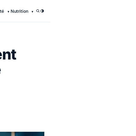
té
Nutrition
/
ent
e