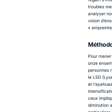
troubles me
analyser no
vision d’ens
«
empreinte
Méthodo
Pour mener 
onze ensemb
personnes r
le
LSD (Lyse
et l’
ayahua
intensifica
ceux impliq
diminution 