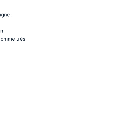
ligne :
un
comme très