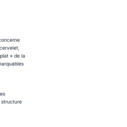
 concerne
ervelet,
plat » de la
emarquables
des
 structure