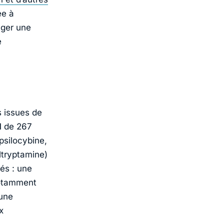
ée à
ager une
e
 issues de
I
de 267
psilocybine
,
tryptamine)
gés : une
notamment
 une
x