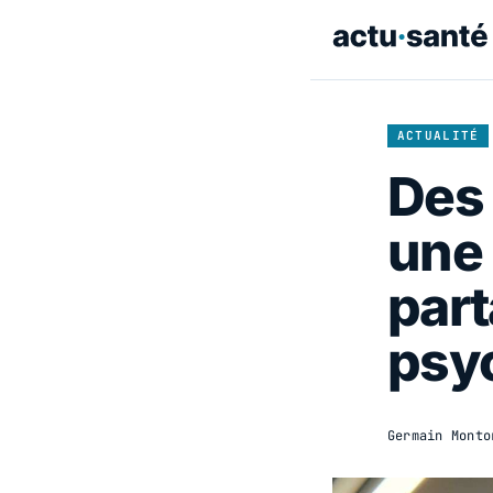
ACTUALITÉ
Des 
une 
part
psy
Germain Monto