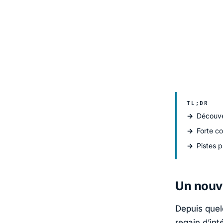
TL;DR
Découve
Forte c
Pistes p
Un nouve
Depuis quel
regain d’int