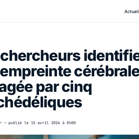
Actuali
chercheurs identifi
empreinte cérébral
agée par cinq
chédéliques
r
— publié le
15 avril 2026 à 8h00