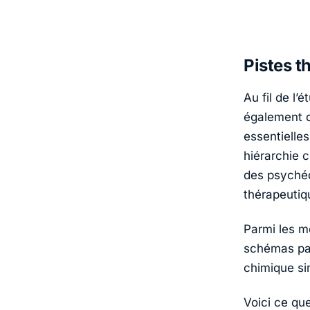
Pistes t
Au fil de l’
également d
essentielles
hiérarchie c
des psychédé
thérapeutiq
Parmi les m
schémas par
chimique sim
Voici ce qu