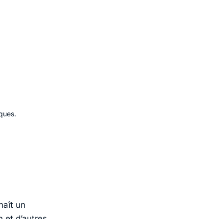
ques.
aît un
n et d’autres