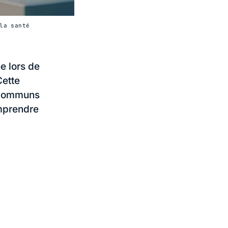
la santé
e lors de
Cette
 communs
omprendre