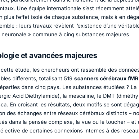
ntaux. Une équipe internationale s’est récemment attel
n plus l’effet isolé de chaque substance, mais à en dég
emble : leurs travaux révèlent l’existence d’une véritabl
 neuronale
» commune à cinq substances majeures.
logie et avancées majeures
cette étude, les chercheurs ont rassemblé des données
les différents, totalisant 519
scanners cérébraux fMR
éparties dans cinq pays. Les substances étudiées ? La
rgic Acid Diethylamide)
, la
mescaline
, le
DMT (diméthyl
sca
. En croisant les résultats, deux motifs se sont déga
tion des échanges entre réseaux cérébraux distincts – 
ués dans la pensée complexe, la vue ou le toucher – et
sélective de certaines connexions internes à des réseau