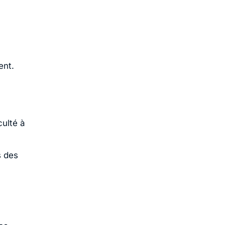
ent.
culté à
s des