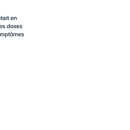
tait en
les doses
symptômes