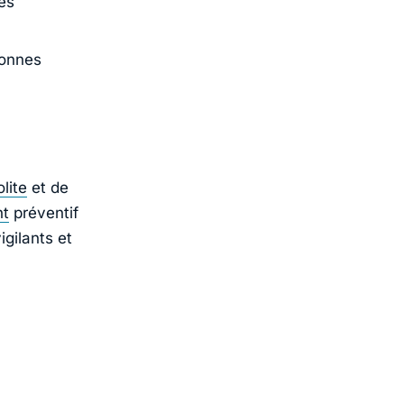
es
sonnes
lite
et de
nt
préventif
gilants et