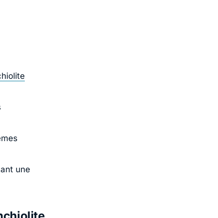
hiolite
s
lèmes
tant une
nchiolite