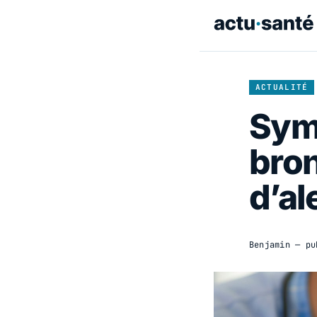
ACTUALITÉ
Sym
bron
d’al
Benjamin
— pu