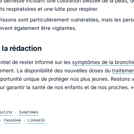
e détresse incluant une coloration bleutée de la peau, d
ts respiratoires et une lutte pour respirer.
rissons sont particulièrement vulnérables, mais les per
ivent également être vigilantes.
e la rédaction
entiel de rester informé sur les
symptômes de la bronchio
dement. La disponibilité des nouvelles doses du
traiteme
portunité unique de protéger nos plus jeunes. Restons vi
ur garantir la santé de nos enfants et de nos proches. »
iolite
·
Symptômes
·
Facebook
·
LinkedIn