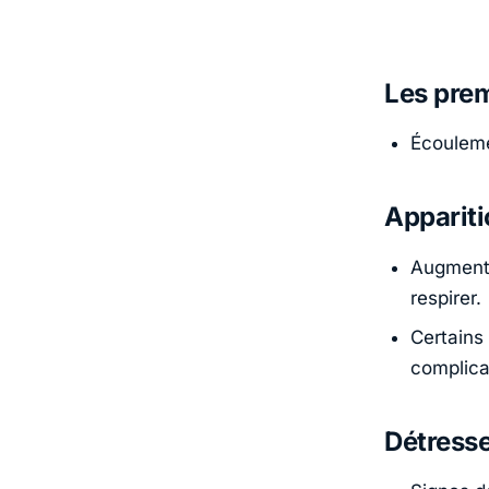
Les prem
Écouleme
Appariti
Augmentat
respirer.
Certains
complica
Détresse