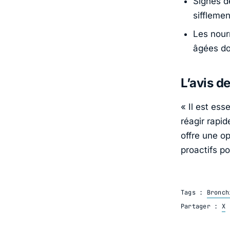
Signes d
sifflemen
Les nour
âgées do
L’avis d
« Il est ess
réagir rapi
offre une op
proactifs po
Tags :
Bronch
Partager :
X