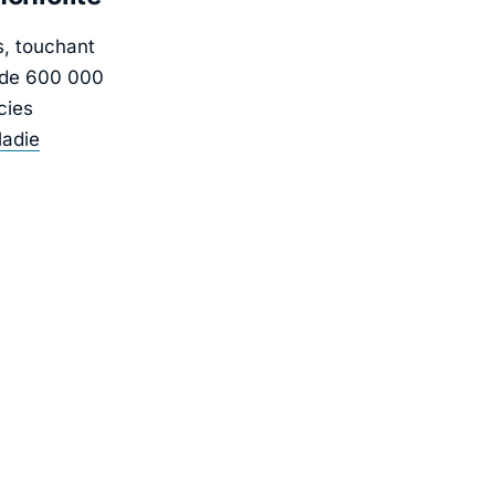
s, touchant
e de 600 000
cies
adie