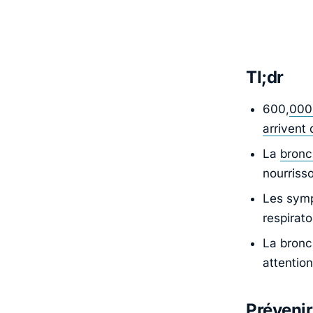
Tl;dr
600,
000
arrivent
La
bronch
nourriss
Les symp
respirat
La bronch
attentio
Prévenir