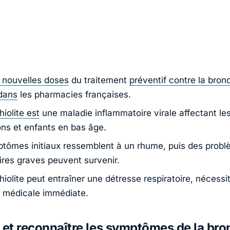
 nouvelles doses
du traitement
préventif contre la bronc
 dans
les pharmacies françaises.
iolite est
une maladie inflammatoire virale affectant le
ons et enfants en bas âge.
tômes initiaux ressemblent à un rhume, puis des prob
oires graves peuvent survenir.
iolite peut entraîner une détresse respiratoire, nécessi
n médicale immédiate.
 et reconnaître les symptômes de la bro