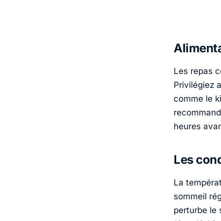
Alimenta
Les repas c
Privilégiez 
comme le ki
recommanden
heures avan
Les cond
La températ
sommeil rég
perturbe le