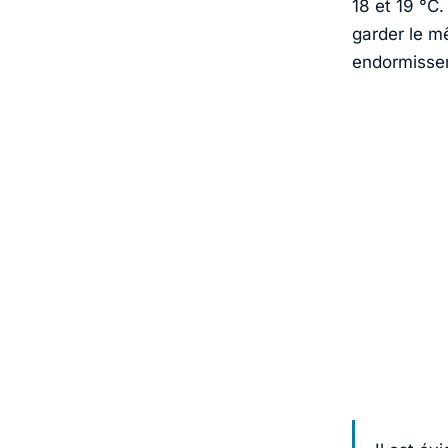
18 et 19 °C.
garder le m
endormissem