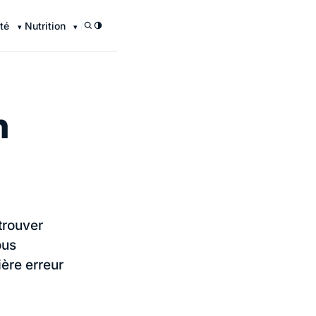
té
Nutrition
/
n
trouver
ous
ière erreur