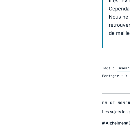
Il est é
Cependant
Nous ne 
retrouve
de meille
Tags :
Insomn
Partager :
X
EN CE MOME
Les sujets les
Alzheimer