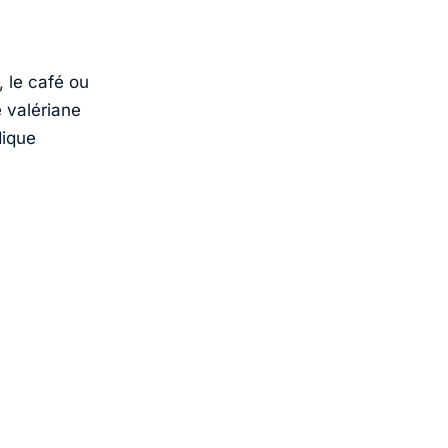
, le café ou
e valériane
dique