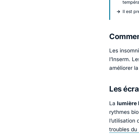
tempéra
Il est 
Comment 
Les insomni
l’Inserm. Le
améliorer la
Les écr
La
lumière 
rythmes bio
l’utilisatio
troubles du