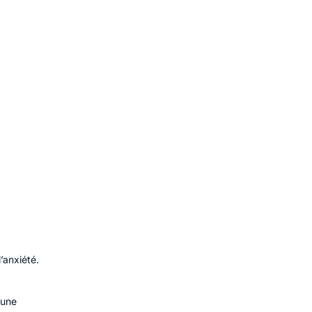
’anxiété.
 une