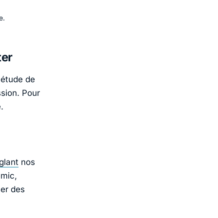
e.
ter
 étude de
ssion. Pour
.
glant
nos
emic,
ser des