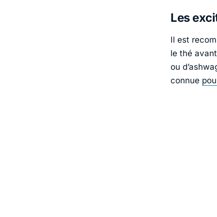
Les exci
Il est reco
le thé avan
ou d’ashwa
connue
pou