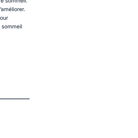
re sommeil.
’améliorer.
our
n sommeil