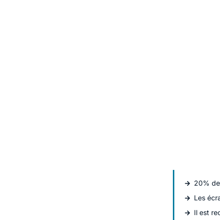
20% des 
Les écra
Il est r