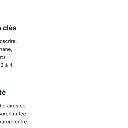
s clés
oscrire.
phane,
rts
 3 à 4
té
horaires de
surchauffée
rature entre