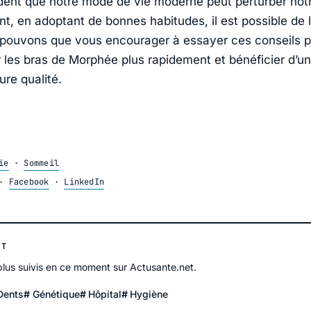
vident que notre mode de vie moderne peut perturber not
, en adoptant de bonnes habitudes, il est possible de l
pouvons que vous encourager à essayer ces conseils p
r les bras de Morphée plus rapidement et bénéficier d’u
ure qualité.
ie
·
Sommeil
·
Facebook
·
LinkedIn
NT
 plus suivis en ce moment sur Actusante.net.
Dents
Génétique
Hôpital
Hygiène