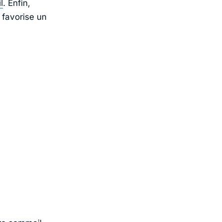
l
. Enfin,
 favorise un