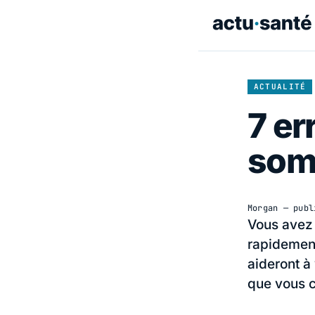
ACTUALITÉ
7 er
somm
Morgan
— publ
Vous avez 
rapidement
aideront à
que vous 