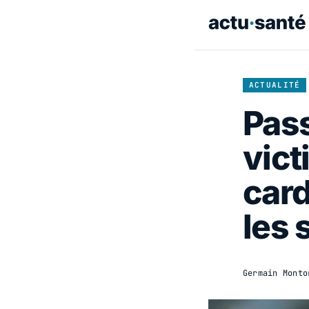
ACTUALITÉ
Pas
vict
card
les 
Germain Monto