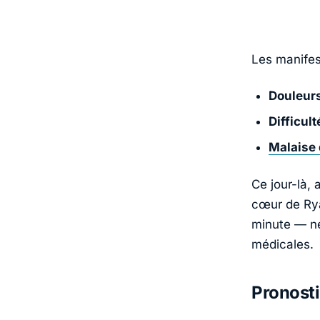
Les manifest
Douleurs
Difficul
Malaise 
Ce jour-là, 
cœur de Rya
minute — né
médicales.
Pronosti