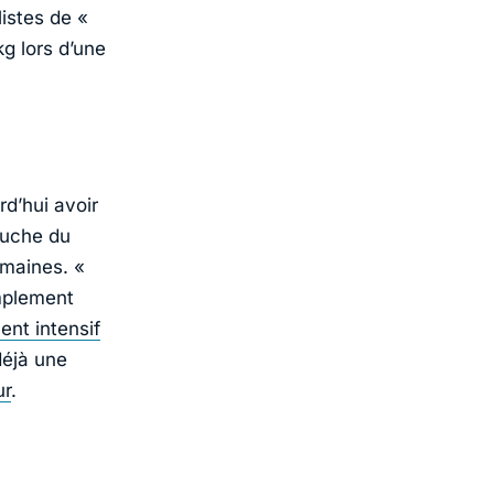
listes de «
kg lors d’une
d’hui avoir
auche du
emaines. «
implement
nt intensif
déjà une
ur
.