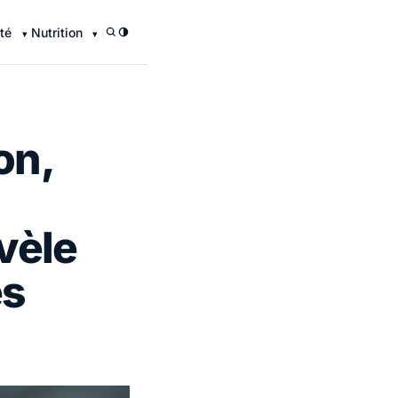
té
Nutrition
/
on,
vèle
és