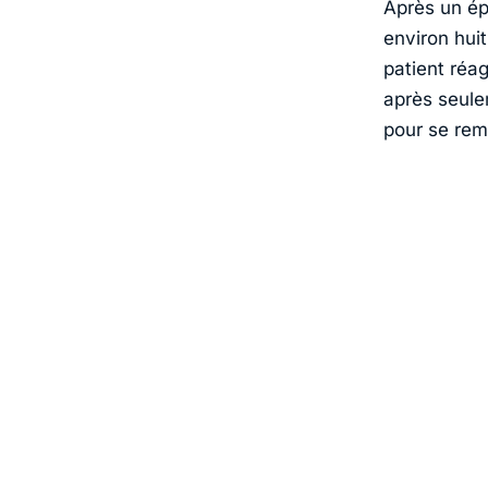
Après un épi
environ hui
patient réag
après seule
pour se rem