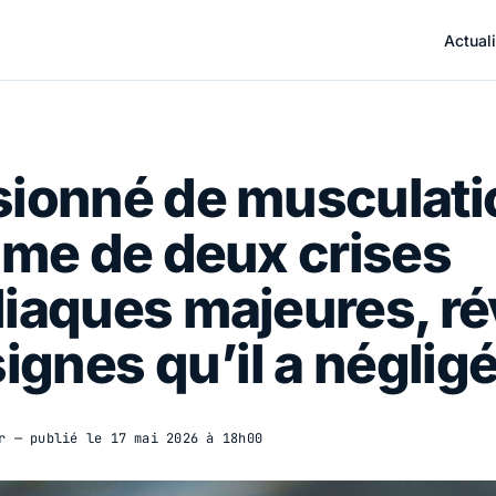
Actuali
sionné de musculati
ime de deux crises
iaques majeures, ré
signes qu’il a néglig
r
— publié le
17 mai 2026 à 18h00