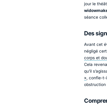
jour le théâ
widowmak
séance colle
Des sign
Avant cet 
négligé cer
corps et do
Cela revena
qu’il s’agis
»
, confie-t
obstruction 
Compren