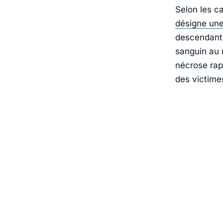
Selon les c
désigne une
descendante
sanguin au 
nécrose rap
des victimes