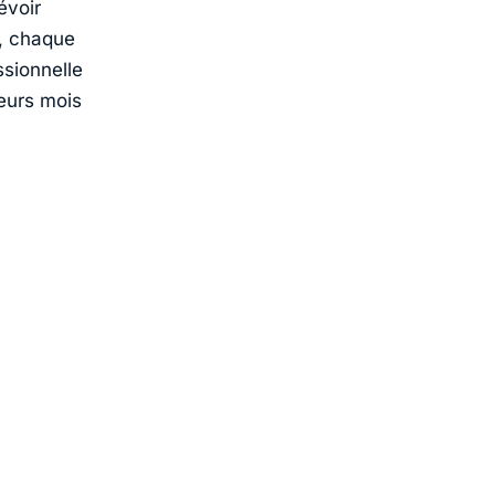
évoir
, chaque
ssionnelle
eurs mois