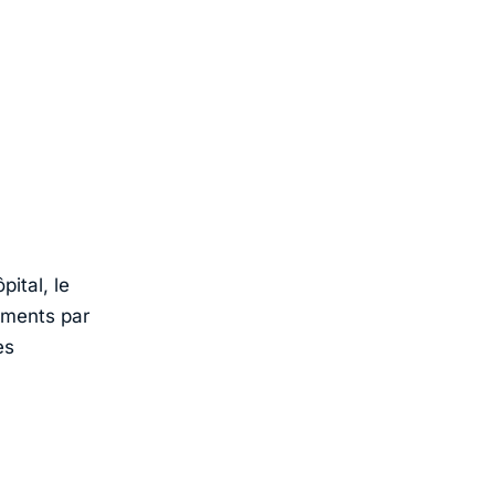
pital, le
ements par
es