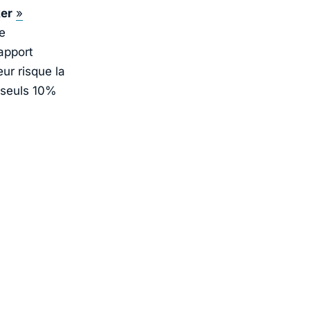
er
»
e
apport
ur risque la
: seuls 10%