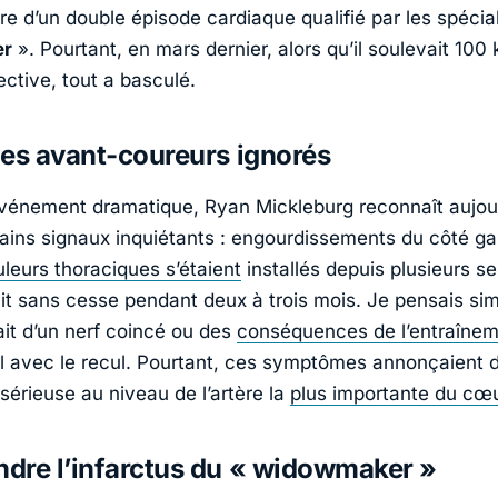
tre d’un double épisode cardiaque qualifié par les spécia
er
». Pourtant, en mars dernier, alors qu’il soulevait 100 
ctive, tout a basculé.
es avant-coureurs ignorés
événement dramatique,
Ryan Mickleburg
reconnaît aujour
tains signaux inquiétants : engourdissements du côté g
uleurs thoraciques s’étaient
installés depuis plusieurs s
it sans cesse pendant deux à trois mois. Je pensais s
sait d’un nerf coincé ou des
conséquences de l’entraîneme
-il avec le recul. Pourtant, ces symptômes annonçaient 
sérieuse au niveau de l’artère la
plus importante du cœ
dre l’infarctus du « widowmaker »