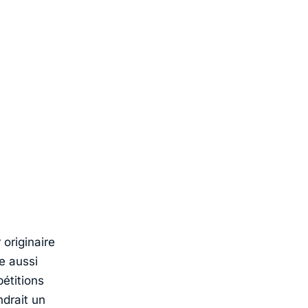
 originaire
e aussi
étitions
ndrait un