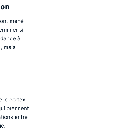
ion
, ont mené
erminer si
ndance à
, mais
 le cortex
qui prennent
tions entre
ge.