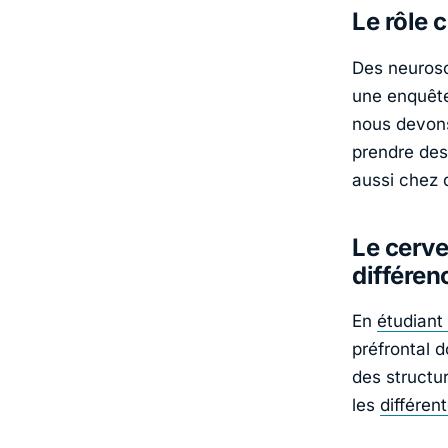
Le rôle 
Des neurosc
une enquêt
nous devo
prendre des
aussi chez 
Le cerve
différe
En
étudiant
préfrontal
des structu
les
différe