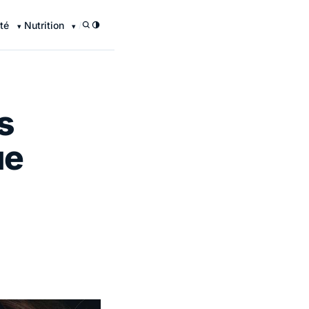
té
Nutrition
/
s
ue