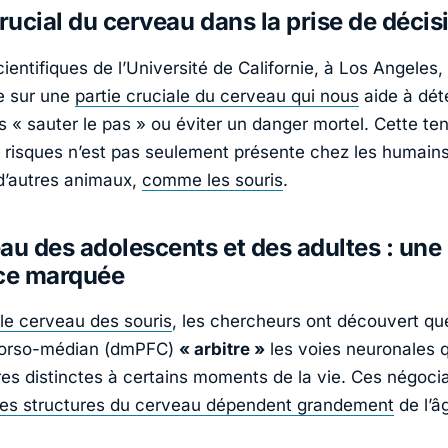
crucial du cerveau dans la prise de décis
ientifiques de l’Université de Californie, à Los Angeles
e sur une
partie cruciale du cerveau qui nous
aide à dét
ns
« sauter le pas »
ou éviter un danger mortel. Cette te
 risques n’est pas seulement présente chez les humains
d’autres animaux,
comme les souris
.
au des adolescents et des adultes : une
nce marquée
 le cerveau des souris
, les chercheurs ont découvert que
 dorso-médian (dmPFC)
« arbitre »
les voies neuronales 
res distinctes à certains moments de la vie. Ces négocia
ntes structures du cerveau dépendent grandement
de l’â