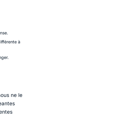
ense.
ifférente à
nger.
nous ne le
eantes
rentes