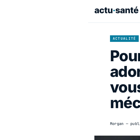
ACTUALITÉ
Pour
ador
vous
méc
Morgan
— publ