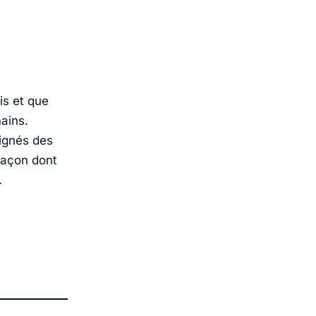
is et que
ains.
ignés des
façon dont
.