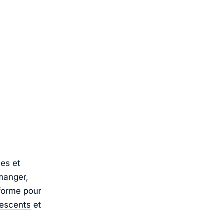
les et
manger,
eforme pour
lescents
et