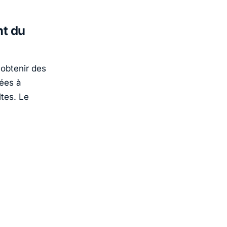
nt du
 obtenir des
iées à
ltes. Le