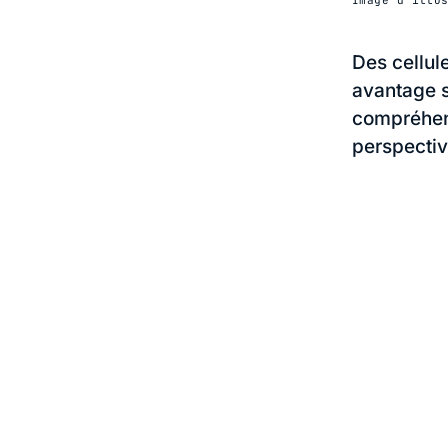
Des cellul
avantage s
compréhens
perspectiv