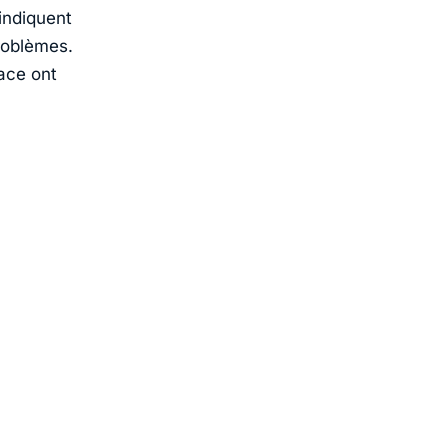
indiquent
roblèmes.
pace ont