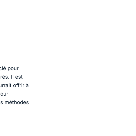
clé pour
és. Il est
ait offrir à
pour
les méthodes