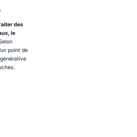
e
raiter des
ux, le
Selon
’un point de
égénérative
ouches.