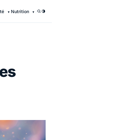
té
Nutrition
/
ées