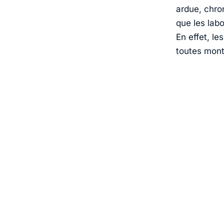
ardue, chro
que les lab
En effet, le
toutes montr