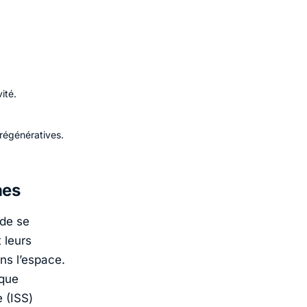
ité.
 régénératives.
hes
 de se
 leurs
ns l’espace.
 que
e (ISS)