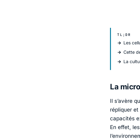
TL;DR
Les cell
Cette dé
La cultu
La micro
Il s’avère q
répliquer et
capacités e
En effet, l
l’environnem