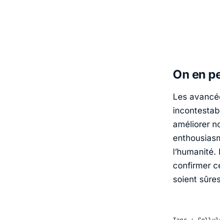
On en pe
Les avancée
incontestabl
améliorer n
enthousiasma
l’humanité.
confirmer c
soient sûres