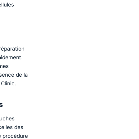
llules
réparation
apidement.
smes
ésence de la
Clinic.
s
ouches
celles des
e procédure