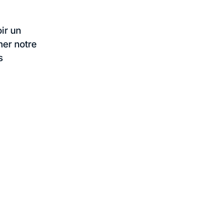
ir un
ner notre
s