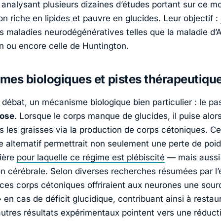
 analysant plusieurs dizaines d’études portant sur ce m
on riche en lipides et pauvre en glucides. Leur objectif :
s maladies neurodégénératives telles que la maladie d’
n ou encore celle de Huntington.
es biologiques et pistes thérapeutiqu
débat, un mécanisme biologique bien particulier : le p
tose
. Lorsque le corps manque de glucides, il puise alor
s les graisses via la production de corps cétoniques. Ce
 alternatif permettrait non seulement une perte de poi
ière
pour laquelle ce régime est plébiscité
— mais aussi
on cérébrale. Selon diverses recherches résumées par l’
 ces corps cétoniques offriraient aux neurones une sour
» en cas de déficit glucidique, contribuant ainsi à restaur
’autres résultats expérimentaux pointent vers une réduct