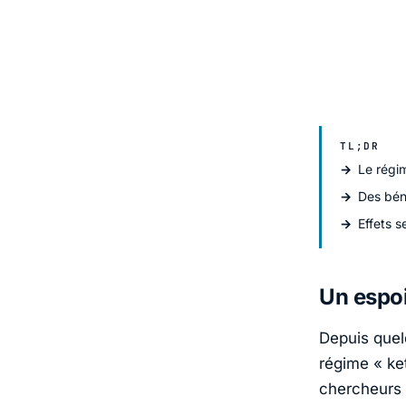
TL;DR
Le régi
Des bén
Effets s
Un espoi
Depuis quel
régime « ket
chercheurs 