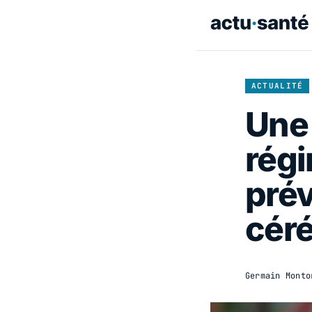
ACTUALITÉ
Une 
régi
prév
céré
Germain Monto