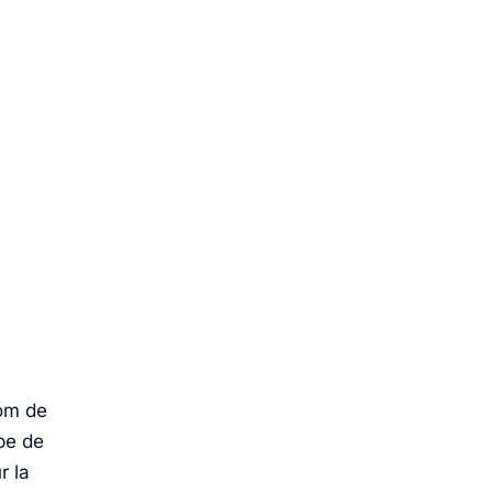
nom de
ipe de
r la