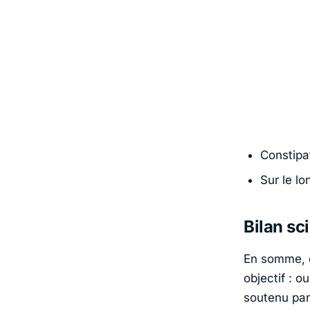
Constipa
Sur le l
Bilan sc
En somme, c
objectif : ou
soutenu par