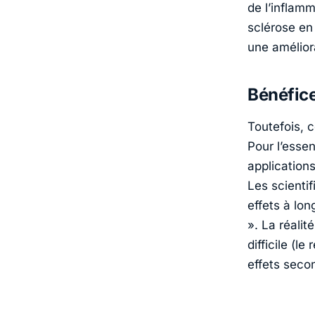
de l’inflamm
sclérose en
une amélior
Bénéfice
Toutefois, 
Pour l’esse
application
Les scienti
effets à lon
». La réali
difficile (l
effets seco