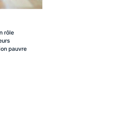
n rôle
eurs
tion pauvre