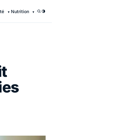
té
Nutrition
/
t
ies