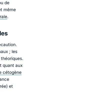
ou de
 et même
rale
.
les
écaution.
aux ; les
 théoriques.
t quant aux
e cétogène
vance
rée) et