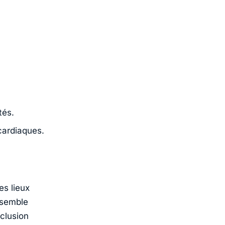
tés.
cardiaques.
es lieux
 semble
clusion