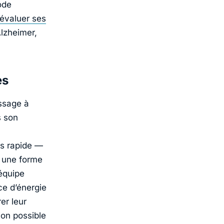
ode
évaluer ses
Alzheimer,
es
assage à
s son
ds rapide —
 une forme
équipe
ce d’énergie
er leur
ion possible