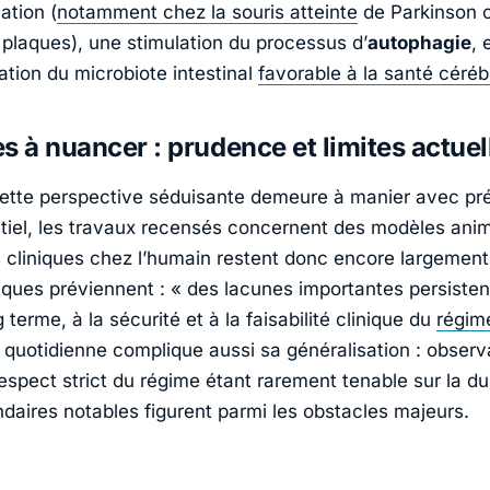
ation (
notamment chez la souris atteinte
de Parkinson 
 plaques), une stimulation du processus d’
autophagie
,
ation du microbiote intestinal
favorable à la santé céréb
s à nuancer : prudence et limites actuel
cette perspective séduisante demeure à manier avec pr
ntiel, les travaux recensés concernent des modèles anim
s cliniques chez l’humain restent donc encore largement
fiques préviennent : «
des lacunes importantes persisten
g terme, à la sécurité et à la faisabilité clinique du
régim
té quotidienne complique aussi sa généralisation : obser
e respect strict du régime étant rarement tenable sur la du
ndaires notables figurent parmi les obstacles majeurs.