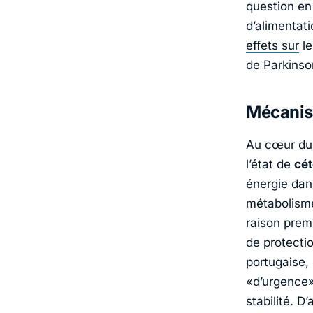
question en
d’alimentati
effets sur
le
de Parkinso
Mécanism
Au cœur du 
l’état de
cé
énergie dan
métabolisme
raison prem
de protecti
portugaise,
«
d’urgence
stabilité. D