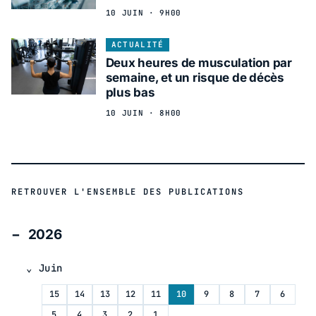
10 JUIN · 9H00
ACTUALITÉ
Deux heures de musculation par
semaine, et un risque de décès
plus bas
10 JUIN · 8H00
RETROUVER L'ENSEMBLE DES PUBLICATIONS
2026
Juin
15
14
13
12
11
10
9
8
7
6
5
4
3
2
1