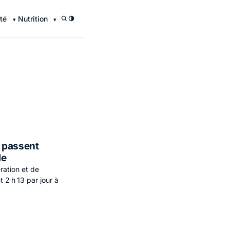
té
Nutrition
/
 passent
le
ration et de
2 h 13 par jour à