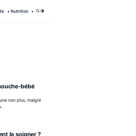
té
Nutrition
/
n mouche-bébé
s une non plus, malgré
s.
nt la soigner ?