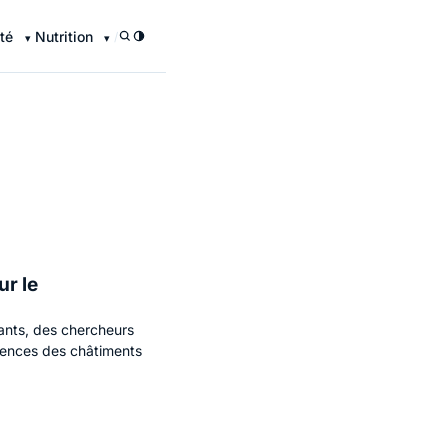
té
Nutrition
/
ur le
ants, des chercheurs
quences des châtiments