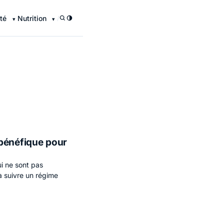
té
Nutrition
/
 bénéfique pour
i ne sont pas
 à suivre un régime