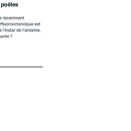
 poêles
r a récemment
rfluorooctanoïque est
'instar de l'amiante.
santé ?