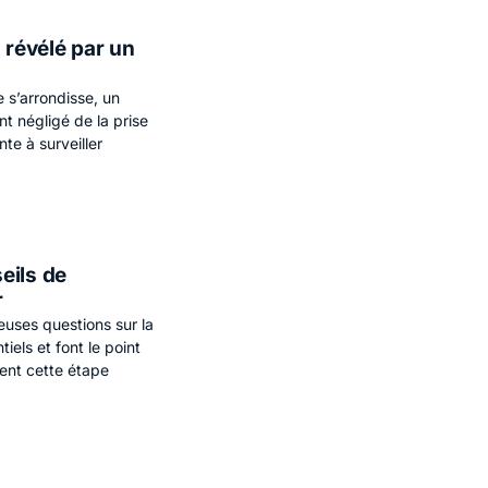
 révélé par un
e s’arrondisse, un
t négligé de la prise
te à surveiller
eils de
r
uses questions sur la
iels et font le point
ment cette étape