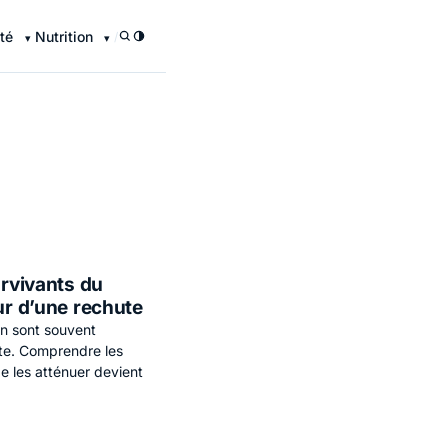
té
Nutrition
/
urvivants du
ur d’une rechute
on sont souvent
ute. Comprendre les
 les atténuer devient