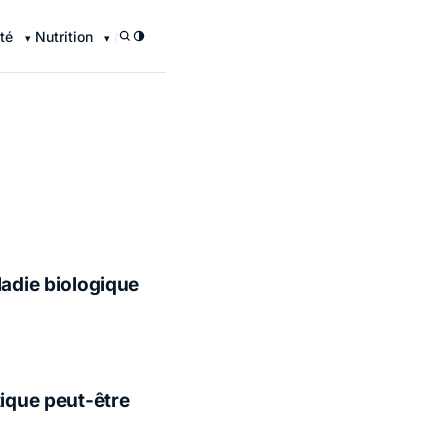
té
Nutrition
/
ladie biologique
tique peut-être