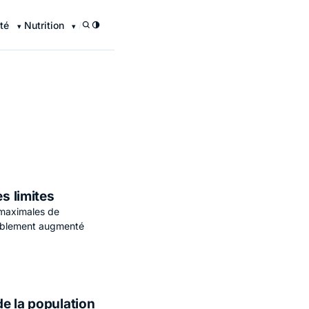
té
Nutrition
/
s limites
s maximales de
rablement augmenté
e la population