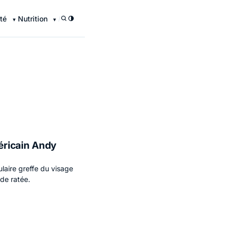
té
Nutrition
/
méricain Andy
laire greffe du visage
ide ratée.