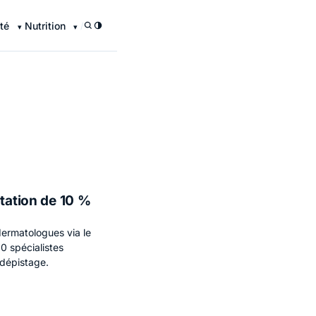
té
Nutrition
/
ntation de 10 %
dermatologues via le
00 spécialistes
-dépistage.