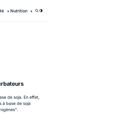
té
Nutrition
/
urbateurs
ase de soja. En effet,
s à base de soja
rogènes".