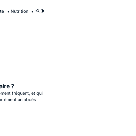
té
Nutrition
/
ire ?
ment fréquent, et qui
carrément un abcès