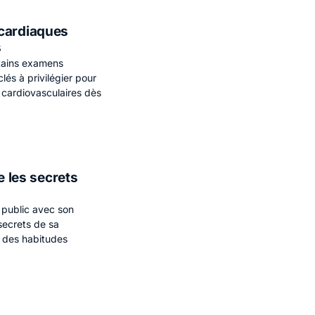
 cardiaques
s
rtains examens
lés à privilégier pour
s cardiovasculaires dès
e les secrets
 public avec son
secrets de sa
r des habitudes