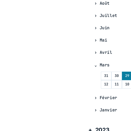
Août
Juillet
Juin
Mai
Avril
Mars
31
30
29
12
11
10
Février
Janvier
2023