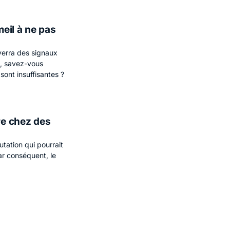
eil à ne pas
verra des signaux
l, savez-vous
sont insuffisantes ?
re chez des
utation qui pourrait
ar conséquent, le